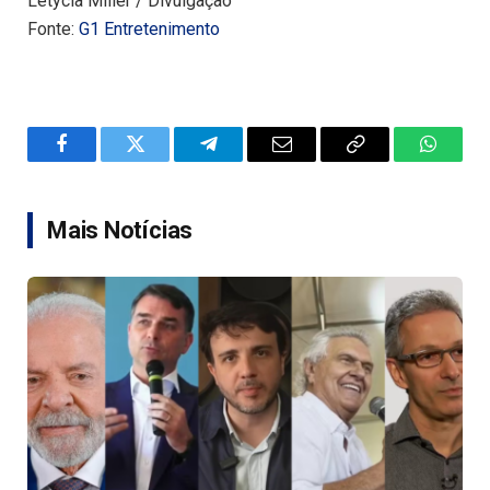
Letycia Miller / Divulgação
Fonte:
G1 Entretenimento
Facebook
Twitter
Telegram
Email
Copy
WhatsA
Link
Mais Notícias