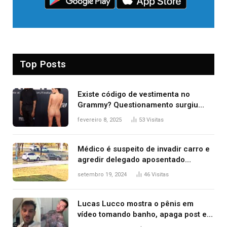
Top Posts
Existe código de vestimenta no
Grammy? Questionamento surgiu
após Bianca Censori, mulher de
fevereiro 8, 2025
53
Visitas
Kanye West, aparecer nua na
premiação
Médico é suspeito de invadir carro e
agredir delegado aposentado
durante confusão no trânsito
setembro 19, 2024
46
Visitas
Lucas Lucco mostra o pênis em
vídeo tomando banho, apaga post e
diz ‘foi mal’