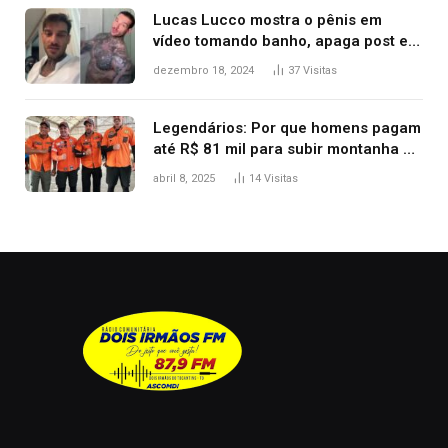
Lucas Lucco mostra o pênis em
vídeo tomando banho, apaga post e
diz ‘foi mal’
dezembro 18, 2024
37
Visitas
Legendários: Por que homens pagam
até R$ 81 mil para subir montanha e
melhorar casamento?
abril 8, 2025
14
Visitas