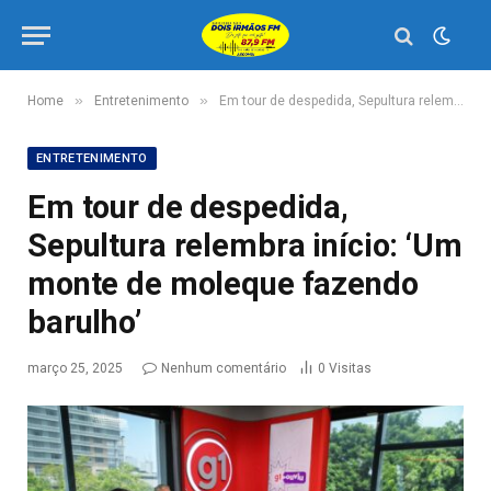
»
»
Home
Entretenimento
Em tour de despedida, Sepultura relembra início: ‘Um monte de moleque fazendo barulho’
ENTRETENIMENTO
Em tour de despedida,
Sepultura relembra início: ‘Um
monte de moleque fazendo
barulho’
março 25, 2025
Nenhum comentário
0
Visitas