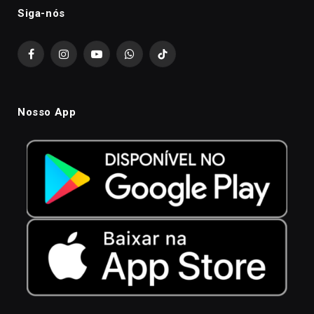
Siga-nós
Facebook
Instagram
YouTube
WhatsApp
TikTok
Nosso App