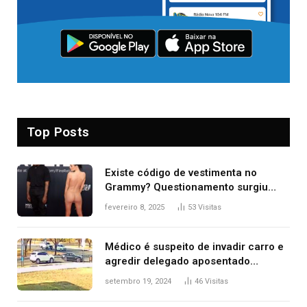
Top Posts
Existe código de vestimenta no
Grammy? Questionamento surgiu
após Bianca Censori, mulher de
fevereiro 8, 2025
53
Visitas
Kanye West, aparecer nua na
premiação
Médico é suspeito de invadir carro e
agredir delegado aposentado
durante confusão no trânsito
setembro 19, 2024
46
Visitas