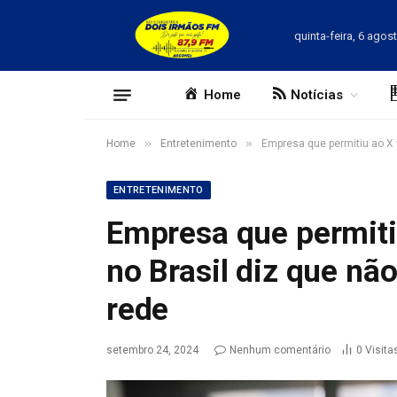
quinta-feira, 6 agos
Home
Notícias
»
»
Home
Entretenimento
Empresa que permitiu ao X v
ENTRETENIMENTO
Empresa que permitiu
no Brasil diz que nã
rede
setembro 24, 2024
Nenhum comentário
0
Visita