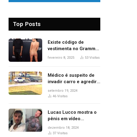
Top Posts
Existe código de
vestimenta no Grammy?
Questionamento surgiu
fevereiro 8, 2025
53
Visitas
após Bianca Censori,
mulher de Kanye West,
aparecer nua na
Médico é suspeito de
premiação
invadir carro e agredir
delegado aposentado
setembro 19, 2024
durante confusão no
46
Visitas
trânsito
Lucas Lucco mostra o
pênis em vídeo
tomando banho, apaga
dezembro 18, 2024
post e diz ‘foi mal’
37
Visitas