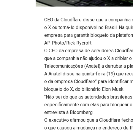
CEO da Cloudflare disse que a companhia n
o X ou torná-lo disponível no Brasil. Na qu
empresa para garantir bloqueio da platafor
AP Photo/Rick Rycroft
O CEO da empresa de servidores Cloudflare
que a companhia não ajudou o X a driblar o
Telecomunicações (Anatel) a derrubar a p
A Anatel disse na quinta-feira (19) que r
e da empresa Cloudflare” para identifica
bloqueio do X, do bilionário Elon Musk.
“Não sei do que as autoridades brasileira
especificamente com elas para bloquear o X
entrevista à Bloomberg.
O executivo afirmou que a Cloudflare fech
o que causou a mudança no endereço de IP 