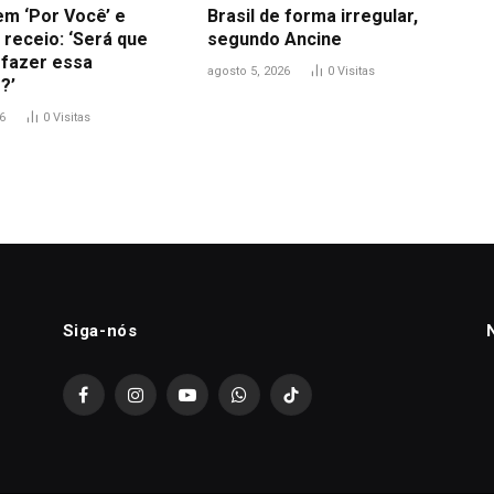
em ‘Por Você’ e
Brasil de forma irregular,
 receio: ‘Será que
segundo Ancine
 fazer essa
agosto 5, 2026
0
Visitas
?’
6
0
Visitas
Siga-nós
Facebook
Instagram
YouTube
WhatsApp
TikTok