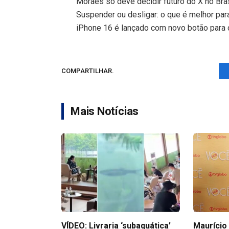
Moraes só deve decidir futuro do X no Bra
Suspender ou desligar: o que é melhor pa
iPhone 16 é lançado com novo botão para c
COMPARTILHAR.
Mais Notícias
VÍDEO: Livraria ‘subaquática’
Maurício 