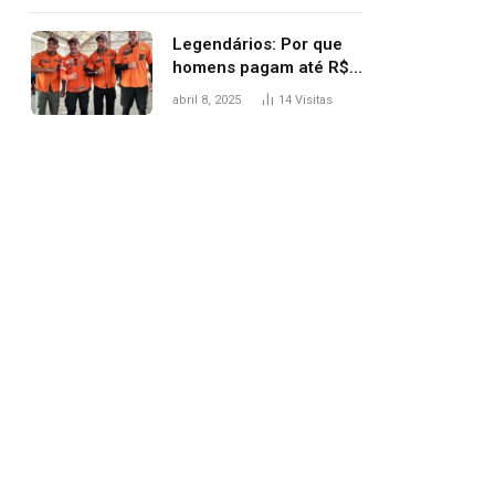
Legendários: Por que
homens pagam até R$
81 mil para subir
abril 8, 2025
14
Visitas
montanha e melhorar
casamento?