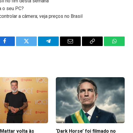
sil no fim desta semana
ra o seu PC?
ontrolar a câmera; veja preços no Brasil
Facebook
Twitter
Telegram
Email
Copy
WhatsA
Link
Mattar volta às
‘Dark Horse’ foi filmado no