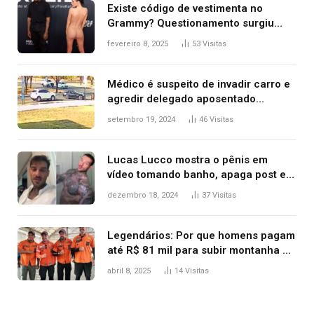
Existe código de vestimenta no
Grammy? Questionamento surgiu
após Bianca Censori, mulher de
fevereiro 8, 2025
53
Visitas
Kanye West, aparecer nua na
premiação
Médico é suspeito de invadir carro e
agredir delegado aposentado
durante confusão no trânsito
setembro 19, 2024
46
Visitas
Lucas Lucco mostra o pênis em
vídeo tomando banho, apaga post e
diz ‘foi mal’
dezembro 18, 2024
37
Visitas
Legendários: Por que homens pagam
até R$ 81 mil para subir montanha e
melhorar casamento?
abril 8, 2025
14
Visitas