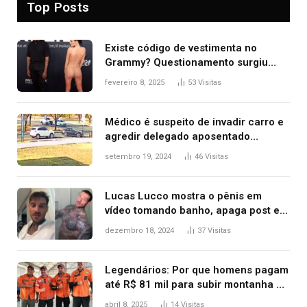
Top Posts
Existe código de vestimenta no
Grammy? Questionamento surgiu
após Bianca Censori, mulher de
fevereiro 8, 2025
53
Visitas
Kanye West, aparecer nua na
premiação
Médico é suspeito de invadir carro e
agredir delegado aposentado
durante confusão no trânsito
setembro 19, 2024
46
Visitas
Lucas Lucco mostra o pênis em
vídeo tomando banho, apaga post e
diz ‘foi mal’
dezembro 18, 2024
37
Visitas
Legendários: Por que homens pagam
até R$ 81 mil para subir montanha e
melhorar casamento?
abril 8, 2025
14
Visitas