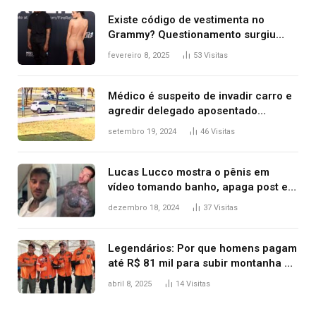
Existe código de vestimenta no
Grammy? Questionamento surgiu
após Bianca Censori, mulher de
fevereiro 8, 2025
53
Visitas
Kanye West, aparecer nua na
premiação
Médico é suspeito de invadir carro e
agredir delegado aposentado
durante confusão no trânsito
setembro 19, 2024
46
Visitas
Lucas Lucco mostra o pênis em
vídeo tomando banho, apaga post e
diz ‘foi mal’
dezembro 18, 2024
37
Visitas
Legendários: Por que homens pagam
até R$ 81 mil para subir montanha e
melhorar casamento?
abril 8, 2025
14
Visitas