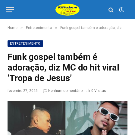
»
»
Home
Entretenimento
Funk gospel também é adoração, diz MC do hit viral ‘Tropa de Jesus’
ENTRETENIMENTO
Funk gospel também é
adoração, diz MC do hit viral
‘Tropa de Jesus’
fevereiro 27, 2025
Nenhum comentário
0
Visitas