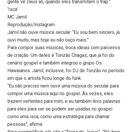
gente vê Deus ali, quando eles transmitem o trap.”
‘Isca’
MC Jamil
Reprodução/Instagram
Jamil não ouve música secular. “Eu sou bem sincero, já
ouvi muito, mas hoje eu não ouço mais.”
Para compor suas músicas, troca ideias com parceiros
de criação. Um deles é Tonzão Chagas, que já foi do
cenário gospel e também integrou o grupo Os
Hawaianos. Jamil, inclusive, foi DJ de Tonzão no período
em que o artista ficou longe do funk.
“Eu não preciso nem ouvir uma música do secular para
compor uma música aqui no gospel. Às vezes, eles
trazem vertentes para mim, e eu também levo palavras
para eles para ver se podem ser usadas no gospel
como uma isca, como uma estratégia para chamar
pessoas”, afirma.
Para exemplificar, ele cita a “Tropa de Jesus”. “Pô, hoje