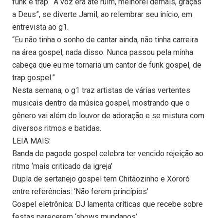
funk e trap. “A voz era até ruim, melhorei demais, graças
a Deus”, se diverte Jamil, ao relembrar seu início, em
entrevista ao g1.
“Eu não tinha o sonho de cantar ainda, não tinha carreira
na área gospel, nada disso. Nunca passou pela minha
cabeça que eu me tornaria um cantor de funk gospel, de
trap gospel.”
Nesta semana, o g1 traz artistas de várias vertentes
musicais dentro da música gospel, mostrando que o
gênero vai além do louvor de adoração e se mistura com
diversos ritmos e batidas.
LEIA MAIS:
Banda de pagode gospel celebra ter vencido rejeição ao
ritmo ‘mais criticado da igreja’
Dupla de sertanejo gospel tem Chitãozinho e Xororó
entre referências: ‘Não ferem princípios’
Gospel eletrônica: DJ lamenta críticas que recebe sobre
festas parecerem ‘shows mundanos’