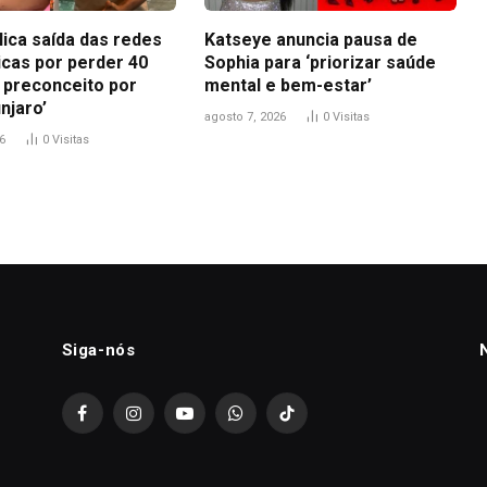
lica saída das redes
Katseye anuncia pausa de
icas por perder 40
Sophia para ‘priorizar saúde
i preconceito por
mental e bem-estar’
njaro’
agosto 7, 2026
0
Visitas
6
0
Visitas
Siga-nós
Facebook
Instagram
YouTube
WhatsApp
TikTok