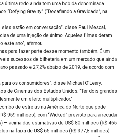
sa última rede ainda tem uma bebida denominada
ce “Defying Gravity” (“Desafiando a Gravidade”, na
 eles estão em conversação”, disse Paul Mescal,
precisa de uma injeção de ânimo. Aqueles filmes deram
 este ano”, afirmou.
nemas para fazer parte desse momento também. É um
íveis sucessos de bilheteria em um mercado que ainda
o ano passado e 27,2% abaixo de 2019, de acordo com
 para os consumidores”, disse Michael O’Leary,
nos de Cinemas dos Estados Unidos. “Ter dois grandes
smente um efeito multiplicador.”
m combo de estreias na América do Norte que pode
(R$ 959 milhões), com “Wicked” previsto para arrecadar
s) — acima das estimativas de US$ 80 milhões (R$ 465
algo na faixa de US$ 65 milhões (R$ 377,8 milhões).