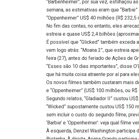
“Barbenheimer”, por sua vez, estilhaçou a
semana, as estimativas eram que “Barbie” 
“Oppenheimer” US$ 40 milhões (R$ 232,5 
No fim das contas, no entanto, eles arreca
estreia e quase US$ 2,4 bilhões (aproxima
É possível que “Glicked” também exceda a
vem logo atrás: “Moana 2”, que estreia ap
feira (27), antes do feriado de Ações de Gr
“Esses são 10 dias importantes”, disse O’L
que há muita coisa atraente por aí para ele
Os novos filmes também custaram mais do 
e “Oppenheimer” (US$ 100 milhões, ou R$ 
Segundo relatos, “Gladiador II” custou US
“Wicked” supostamente custou US$ 150 mi
sem incluir o custo do segundo filme, prev
‘Barbie’ e ‘Oppenheimer’: veja qual filme 
À esquerda, Denzel Washington participa da
Bretanha. À direita, Ariana Grande particip