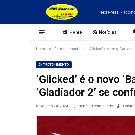
sexta-feira, 7 agost
Home
Notícias
»
»
Home
Entretenimento
‘Glicked’ é o novo ‘Barbenh
ENTRETENIMENTO
‘Glicked’ é o novo ‘
‘Gladiador 2’ se con
novembro 24, 2024
Nenhum comentário
0
Visita