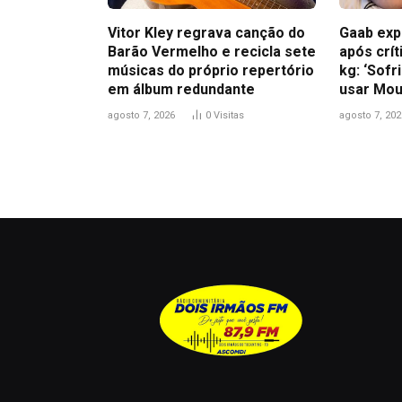
Vitor Kley regrava canção do
Gaab exp
Barão Vermelho e recicla sete
após crít
músicas do próprio repertório
kg: ‘Sofr
em álbum redundante
usar Mou
agosto 7, 2026
0
Visitas
agosto 7, 202