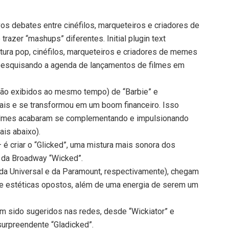
os debates entre cinéfilos, marqueteiros e criadores de
azer “mashups” diferentes. Initial plugin text
tura pop, cinéfilos, marqueteiros e criadores de memes
pesquisando a agenda de lançamentos de filmes em
são exibidos ao mesmo tempo) de “Barbie” e
ais e se transformou em um boom financeiro. Isso
 filmes acabaram se complementando e impulsionando
ais abaixo).
– é criar o “Glicked”, uma mistura mais sonora dos
l da Broadway “Wicked”.
da Universal e da Paramount, respectivamente), chegam
s e estéticas opostos, além de uma energia de serem um
am sido sugeridos nas redes, desde “Wickiator” e
surpreendente “Gladicked”.