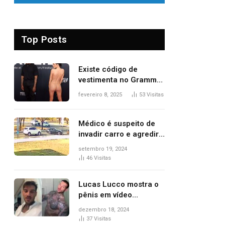
Top Posts
Existe código de
vestimenta no Grammy?
Questionamento surgiu
fevereiro 8, 2025
53
Visitas
após Bianca Censori,
mulher de Kanye West,
aparecer nua na
Médico é suspeito de
premiação
invadir carro e agredir
delegado aposentado
setembro 19, 2024
durante confusão no
46
Visitas
trânsito
Lucas Lucco mostra o
pênis em vídeo
tomando banho, apaga
dezembro 18, 2024
post e diz ‘foi mal’
37
Visitas