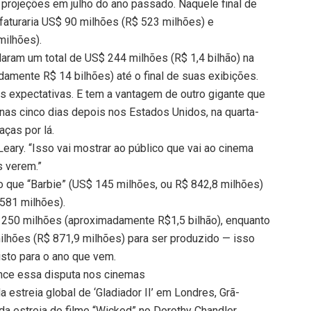
s projeções em julho do ano passado. Naquele final de
faturaria US$ 90 milhões (R$ 523 milhões) e
milhões).
daram um total de US$ 244 milhões (R$ 1,4 bilhão) na
damente R$ 14 bilhões) até o final de suas exibições.
s expectativas. E tem a vantagem de outro gigante que
enas cinco dias depois nos Estados Unidos, na quarta-
aças por lá.
eary. “Isso vai mostrar ao público que vai ao cinema
s verem.”
que “Barbie” (US$ 145 milhões, ou R$ 842,8 milhões)
581 milhões).
$ 250 milhões (aproximadamente R$1,5 bilhão), enquanto
lhões (R$ 871,9 milhões) para ser produzido — isso
isto para o ano que vem.
vence essa disputa nos cinemas
 estreia global de ‘Gladiador II’ em Londres, Grã-
a da estreia do filme “Wicked” no Dorothy Chandler