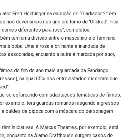
o ator Fred Hechinger na exibição de “Gladiador 2” em
os nós deveríamos nos unir em torno de ‘Glicked’. Fica
 nomes diferentes para isso”, completou.
bém tem uma divisão entre o masculino e o feminino
 mais boba. Uma é rosa e brilhante e inundada de
cas associadas, enquanto a outra é marcada por suor,
filmes de fim de ano mais aguardada da Fandango
ressos), na qual 65% dos entrevistados disseram que
ked”.
o se esforçando com adaptações temáticas de filmes.
por exemplo, terá guardas romanos rasgando ingressos
s e baldes de pipoca com a máscara do personagem
êm iniciativas. A Marcus Theatres, por exemplo, está
ade, enquanto na Alamo Drafthouse surgem casos de