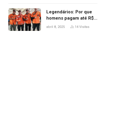
Legendários: Por que
homens pagam até R$
81 mil para subir
abril 8, 2025
14
Visitas
montanha e melhorar
casamento?