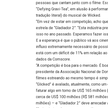
pessoas que cantam junto com o filme. Es
“Defying Gravi-Tea”, em alusão à performan
tradução literal) do musical de Wicked.
“Em vez de estar em competição, acho que
estrela de “Gladiador 2”. “Esta indústria 
isso no ano passado. Esperamos fazer isso
E a esperança é que o público vá aos ci
influxo extremamente necessário de poss
está com um déficit de 11% em relação a
dados da Comscore.
“A competição é boa para o mercado. É boa
presidente da Associação Nacional de Do
filmes estreando ao mesmo tempo é simple
“Glicked” é avaliado, atualmente, como u
faturar algo em torno de US$ 165 milhões 
cerca de US$ 100 milhões (R$ 581 milhõe
milhões) — e “Gladiador 2” deve arrecadar 