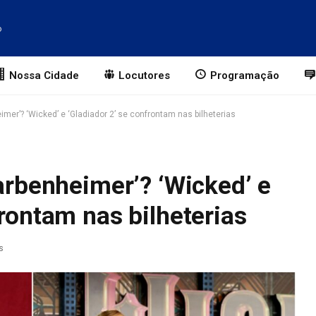
o
Nossa Cidade
Locutores
Programação
eimer’? ‘Wicked’ e ‘Gladiador 2’ se confrontam nas bilheterias
Barbenheimer’? ‘Wicked’ e
frontam nas bilheterias
s