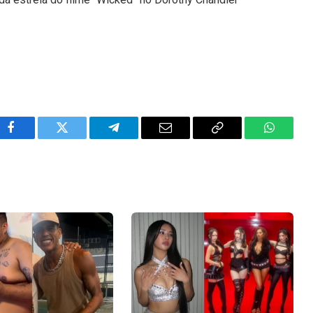
Facebook
Twitter
Telegram
Email
Copy
WhatsA
Link