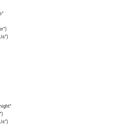
e”
er”)
Us”)
night”
”)
Us”)