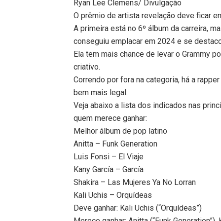
Ryan Lee Clemens/ Divulgação
O prêmio de artista revelação deve ficar e
A primeira está no 6º álbum da carreira, m
conseguiu emplacar em 2024 e se destacou 
Ela tem mais chance de levar o Grammy por
criativo.
Correndo por fora na categoria, há a rap
bem mais legal.
Veja abaixo a lista dos indicados nas prin
quem merece ganhar:
Melhor álbum de pop latino
Anitta – Funk Generation
Luis Fonsi – El Viaje
Kany García – García
Shakira – Las Mujeres Ya No Lorran
Kali Uchis – Orquídeas
Deve ganhar: Kali Uchis (“Orquídeas”)
Merece ganhar: Anitta (“Funk Generation”), 