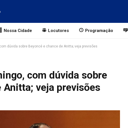
o
Nossa Cidade
Locutores
Programação
om dúvida sobre Beyoncé e chance de Anitta; veja previsões
ingo, com dúvida sobre
Anitta; veja previsões