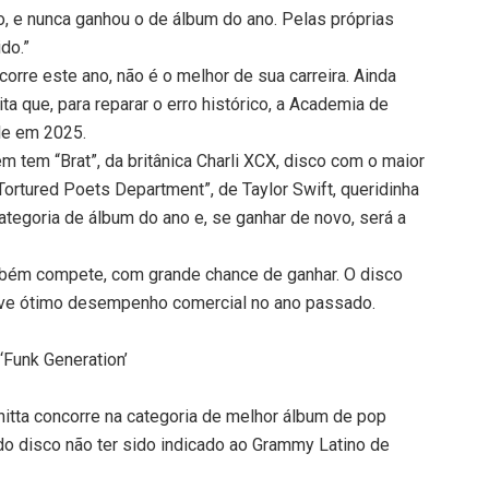
 e nunca ganhou o de álbum do ano. Pelas próprias
do.”
orre este ano, não é o melhor de sua carreira. Ainda
ita que, para reparar o erro histórico, a Academia de
le em 2025.
m tem “Brat”, da britânica Charli XCX, disco com o maior
 Tortured Poets Department”, de Taylor Swift, queridinha
ategoria de álbum do ano e, se ganhar de novo, será a
também compete, com grande chance de ganhar. O disco
teve ótimo desempenho comercial no ano passado.
‘Funk Generation’
nitta concorre na categoria de melhor álbum de pop
o do disco não ter sido indicado ao Grammy Latino de