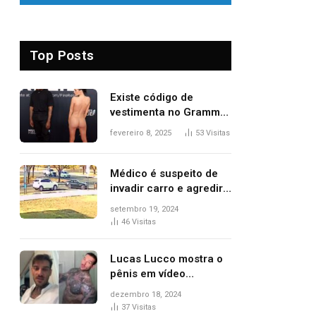
Top Posts
Existe código de
vestimenta no Grammy?
Questionamento surgiu
fevereiro 8, 2025
53
Visitas
após Bianca Censori,
mulher de Kanye West,
aparecer nua na
Médico é suspeito de
premiação
invadir carro e agredir
delegado aposentado
setembro 19, 2024
durante confusão no
46
Visitas
trânsito
Lucas Lucco mostra o
pênis em vídeo
tomando banho, apaga
dezembro 18, 2024
post e diz ‘foi mal’
37
Visitas