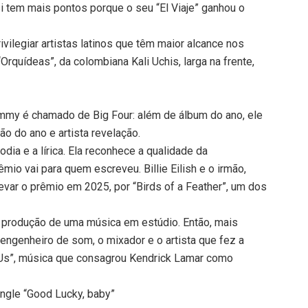
i tem mais pontos porque o seu “El Viaje” ganhou o
.
legiar artistas latinos que têm maior alcance nos
Orquídeas”, da colombiana Kali Uchis, larga na frente,
ammy é chamado de Big Four: além de álbum do ano, ele
ão do ano e artista revelação.
dia e a lírica. Ela reconhece a qualidade da
io vai para quem escreveu. Billie Eilish e o irmão,
evar o prêmio em 2025, por “Birds of a Feather”, um dos
 produção de uma música em estúdio. Então, mais
 engenheiro de som, o mixador e o artista que fez a
 Us”, música que consagrou Kendrick Lamar como
ngle “Good Lucky, baby”