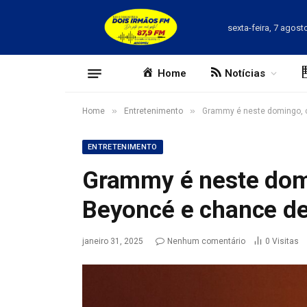
sexta-feira, 7 agost
Home
Notícias
»
»
Home
Entretenimento
Grammy é neste domingo, c
ENTRETENIMENTO
Grammy é neste dom
Beyoncé e chance de 
janeiro 31, 2025
Nenhum comentário
0
Visitas