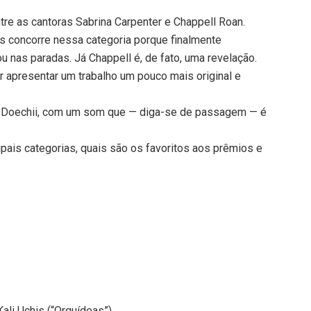
ntre as cantoras Sabrina Carpenter e Chappell Roan.
as concorre nessa categoria porque finalmente
nas paradas. Já Chappell é, de fato, uma revelação.
 apresentar um trabalho um pouco mais original e
per Doechii, com um som que — diga-se de passagem — é
cipais categorias, quais são os favoritos aos prêmios e
Kali Uchis (“Orquídeas”)