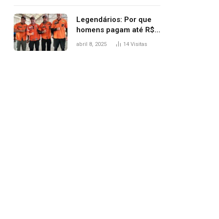
Legendários: Por que
homens pagam até R$
81 mil para subir
abril 8, 2025
14
Visitas
montanha e melhorar
casamento?