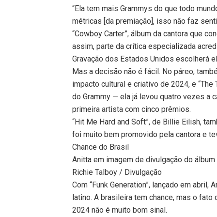
“Ela tem mais Grammys do que todo mundo,
métricas [da premiação], isso não faz senti
“Cowboy Carter”, álbum da cantora que conc
assim, parte da crítica especializada acred
Gravação dos Estados Unidos escolherá e
Mas a decisão não é fácil. No páreo, també
impacto cultural e criativo de 2024, e “The
do Grammy — ela já levou quatro vezes a c
primeira artista com cinco prêmios.
“Hit Me Hard and Soft”, de Billie Eilish, 
foi muito bem promovido pela cantora e 
Chance do Brasil
Anitta em imagem de divulgação do álbum 
Richie Talboy / Divulgação
Com “Funk Generation”, lançado em abril, A
latino. A brasileira tem chance, mas o fat
2024 não é muito bom sinal.