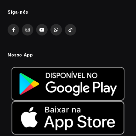
Siga-nós
Facebook
Instagram
YouTube
WhatsApp
TikTok
Nosso App