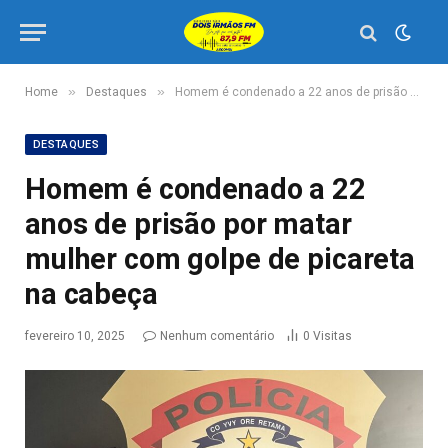
»
»
Home
Destaques
Homem é condenado a 22 anos de prisão por matar mulher com golpe de picareta na cabeça
DESTAQUES
Homem é condenado a 22
anos de prisão por matar
mulher com golpe de picareta
na cabeça
fevereiro 10, 2025
Nenhum comentário
0
Visitas