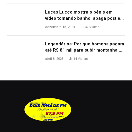
Lucas Lucco mostra o pênis em
vídeo tomando banho, apaga post e
diz ‘foi mal’
dezembro 18, 2024
37
Visitas
Legendários: Por que homens pagam
até R$ 81 mil para subir montanha e
melhorar casamento?
abril 8, 2025
14
Visitas