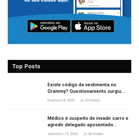
Top Posts
Existe código de vestimenta no
Grammy? Questionamento surgiu
após Bianca Censori, mulher de
fevereiro 8, 2025
53
Visitas
Kanye West, aparecer nua na
premiação
Médico é suspeito de invadir carro e
agredir delegado aposentado
durante confusão no trânsito
setembro 19, 2024
46
Visitas