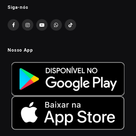
Siga-nós
Facebook
Instagram
YouTube
WhatsApp
TikTok
Nosso App