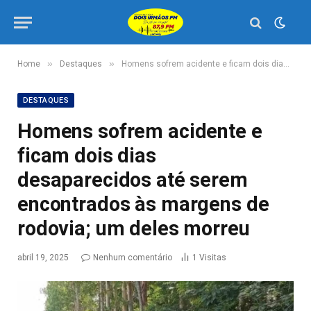
»
»
Home
Destaques
Homens sofrem acidente e ficam dois dias desaparecidos até serem encontrados às margens de rodovia; um deles morreu
DESTAQUES
Homens sofrem acidente e
ficam dois dias
desaparecidos até serem
encontrados às margens de
rodovia; um deles morreu
abril 19, 2025
Nenhum comentário
1
Visitas