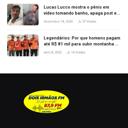
Lucas Lucco mostra o pênis em
vídeo tomando banho, apaga post e
diz ‘foi mal’
dezembro 18, 2024
37
Visitas
Legendários: Por que homens pagam
até R$ 81 mil para subir montanha e
melhorar casamento?
abril 8, 2025
14
Visitas