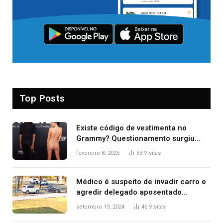
Top Posts
Existe código de vestimenta no
Grammy? Questionamento surgiu
após Bianca Censori, mulher de
fevereiro 8, 2025
53
Visitas
Kanye West, aparecer nua na
premiação
Médico é suspeito de invadir carro e
agredir delegado aposentado
durante confusão no trânsito
setembro 19, 2024
46
Visitas