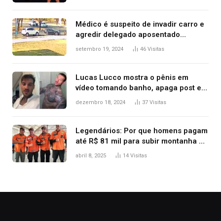
Kanye West, aparecer nua na
premiação
Médico é suspeito de invadir carro e
agredir delegado aposentado
durante confusão no trânsito
setembro 19, 2024
46
Visitas
Lucas Lucco mostra o pênis em
vídeo tomando banho, apaga post e
diz ‘foi mal’
dezembro 18, 2024
37
Visitas
Legendários: Por que homens pagam
até R$ 81 mil para subir montanha e
melhorar casamento?
abril 8, 2025
14
Visitas