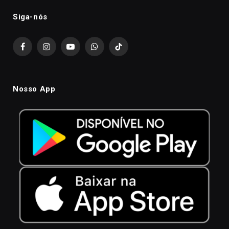
Siga-nós
Facebook
Instagram
YouTube
WhatsApp
TikTok
Nosso App