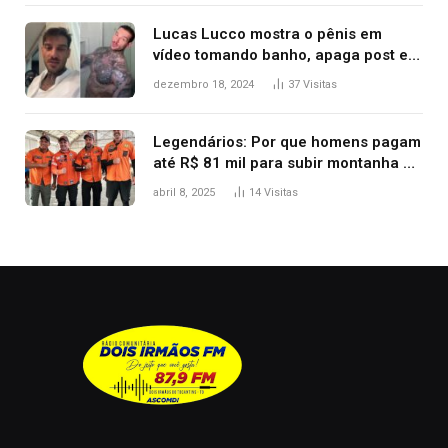
Lucas Lucco mostra o pênis em
vídeo tomando banho, apaga post e
diz ‘foi mal’
dezembro 18, 2024
37
Visitas
Legendários: Por que homens pagam
até R$ 81 mil para subir montanha e
melhorar casamento?
abril 8, 2025
14
Visitas