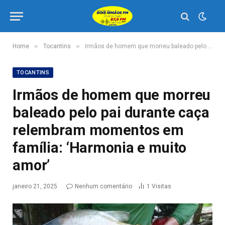
»
»
Home
Tocantins
Irmãos de homem que morreu baleado pelo pai durante caça relembram momentos em família: ‘Harmonia e muito amor’
TOCANTINS
Irmãos de homem que morreu
baleado pelo pai durante caça
relembram momentos em
família: ‘Harmonia e muito
amor’
janeiro 21, 2025
Nenhum comentário
1
Visitas