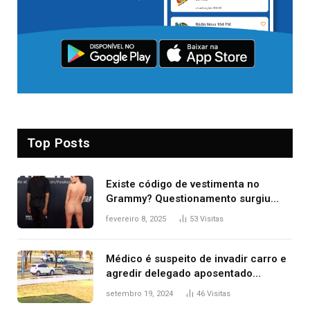
Top Posts
Existe código de vestimenta no
Grammy? Questionamento surgiu
após Bianca Censori, mulher de
fevereiro 8, 2025
53
Visitas
Kanye West, aparecer nua na
premiação
Médico é suspeito de invadir carro e
agredir delegado aposentado
durante confusão no trânsito
setembro 19, 2024
46
Visitas