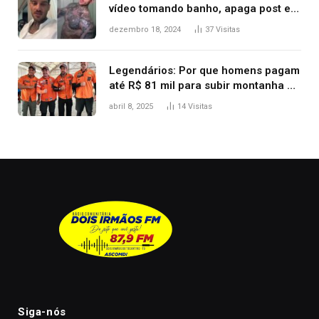
vídeo tomando banho, apaga post e
diz ‘foi mal’
dezembro 18, 2024
37
Visitas
Legendários: Por que homens pagam
até R$ 81 mil para subir montanha e
melhorar casamento?
abril 8, 2025
14
Visitas
Siga-nós