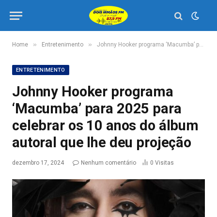
»
»
Home
Entretenimento
Johnny Hooker programa ‘Macumba’ para 2025 para celebrar os 10 anos do álbum autoral que lhe deu projeção
ENTRETENIMENTO
Johnny Hooker programa
‘Macumba’ para 2025 para
celebrar os 10 anos do álbum
autoral que lhe deu projeção
dezembro 17, 2024
Nenhum comentário
0
Visitas