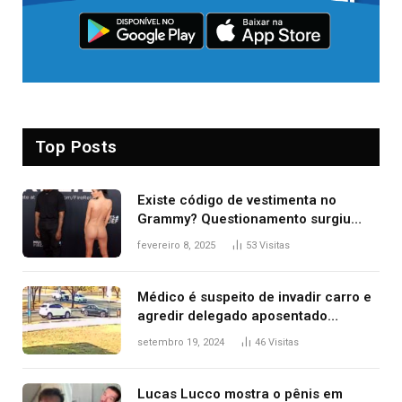
Top Posts
Existe código de vestimenta no
Grammy? Questionamento surgiu
após Bianca Censori, mulher de
fevereiro 8, 2025
53
Visitas
Kanye West, aparecer nua na
premiação
Médico é suspeito de invadir carro e
agredir delegado aposentado
durante confusão no trânsito
setembro 19, 2024
46
Visitas
Lucas Lucco mostra o pênis em