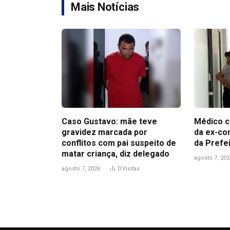
Mais Notícias
Caso Gustavo: mãe teve
Médico c
gravidez marcada por
da ex-co
conflitos com pai suspeito de
da Prefe
matar criança, diz delegado
agosto 7, 202
agosto 7, 2026
0
Visitas