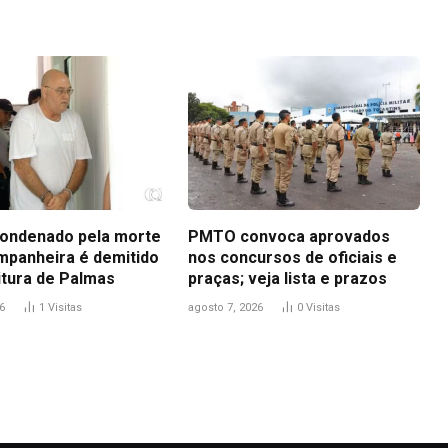
ondenado pela morte
PMTO convoca aprovados
mpanheira é demitido
nos concursos de oficiais e
itura de Palmas
praças; veja lista e prazos
6
1
Visitas
agosto 7, 2026
0
Visitas