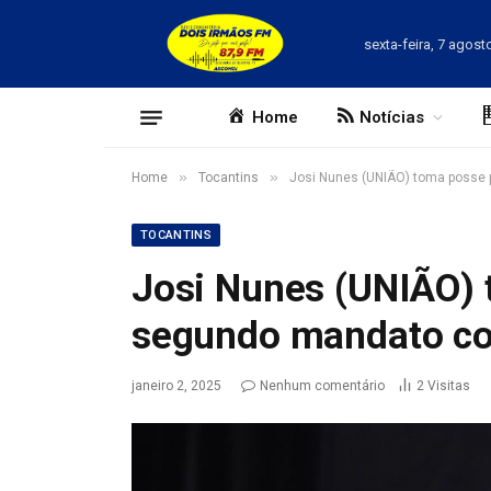
sexta-feira, 7 agost
Home
Notícias
»
»
Home
Tocantins
Josi Nunes (UNIÃO) toma posse 
TOCANTINS
Josi Nunes (UNIÃO) 
segundo mandato co
janeiro 2, 2025
Nenhum comentário
2
Visitas