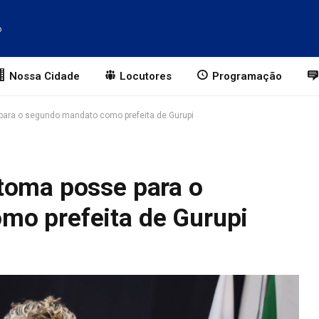
o
Nossa Cidade
Locutores
Programação
para o segundo mandato como prefeita de Gurupi
toma posse para o
mo prefeita de Gurupi