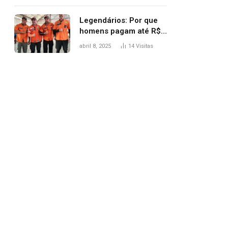
Legendários: Por que
homens pagam até R$
81 mil para subir
abril 8, 2025
14
Visitas
montanha e melhorar
casamento?