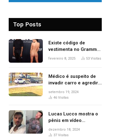
Top Posts
Existe código de
vestimenta no Grammy?
Questionamento surgiu
fevereiro 8, 2025
53
Visitas
após Bianca Censori,
mulher de Kanye West,
aparecer nua na
Médico é suspeito de
premiação
invadir carro e agredir
delegado aposentado
setembro 19, 2024
durante confusão no
46
Visitas
trânsito
Lucas Lucco mostra o
pênis em vídeo
tomando banho, apaga
dezembro 18, 2024
post e diz ‘foi mal’
37
Visitas