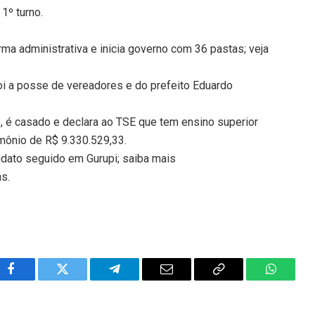
1º turno.
ma administrativa e inicia governo com 36 pastas; veja
oi a posse de vereadores e do prefeito Eduardo
s, é casado e declara ao TSE que tem ensino superior
mônio de R$ 9.330.529,33.
ato seguido em Gurupi; saiba mais
ns.
Facebook
Twitter
Telegram
Email
Copy
WhatsA
Link