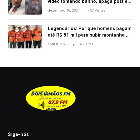
vídeo tomando banho, apaga post e
diz ‘foi mal’
dezembro 18, 2024
37
Visitas
Legendários: Por que homens pagam
até R$ 81 mil para subir montanha e
melhorar casamento?
abril 8, 2025
14
Visitas
Siga-nós