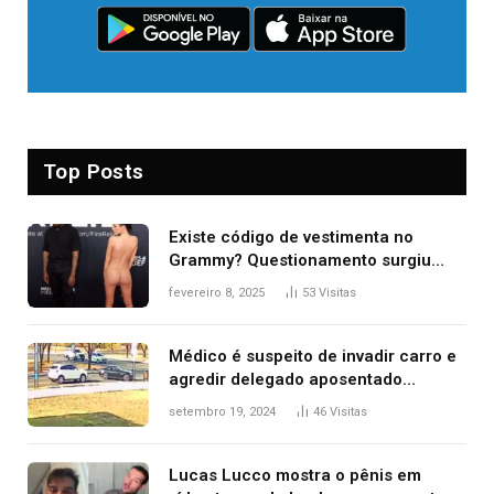
Top Posts
Existe código de vestimenta no
Grammy? Questionamento surgiu
após Bianca Censori, mulher de
fevereiro 8, 2025
53
Visitas
Kanye West, aparecer nua na
premiação
Médico é suspeito de invadir carro e
agredir delegado aposentado
durante confusão no trânsito
setembro 19, 2024
46
Visitas
Lucas Lucco mostra o pênis em