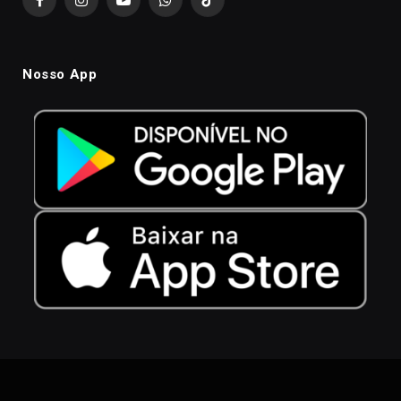
Facebook
Instagram
YouTube
WhatsApp
TikTok
Nosso App