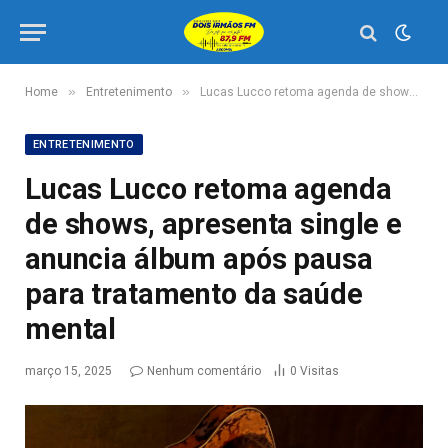
»
»
Home
Entretenimento
Lucas Lucco retoma agenda de shows, apresenta single e anuncia álbum após pausa para tratamento da saúde mental
ENTRETENIMENTO
Lucas Lucco retoma agenda
de shows, apresenta single e
anuncia álbum após pausa
para tratamento da saúde
mental
março 15, 2025
Nenhum comentário
0
Visitas