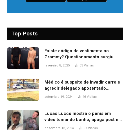
Top Posts
Existe código de vestimenta no
Grammy? Questionamento surgiu
após Bianca Censori, mulher de
fevereiro 8, 2025
53
Visitas
Kanye West, aparecer nua na
premiação
Médico é suspeito de invadir carro e
agredir delegado aposentado
durante confusão no trânsito
setembro 19, 2024
46
Visitas
Lucas Lucco mostra o pênis em
vídeo tomando banho, apaga post e
diz ‘foi mal’
dezembro 18, 2024
37
Visitas