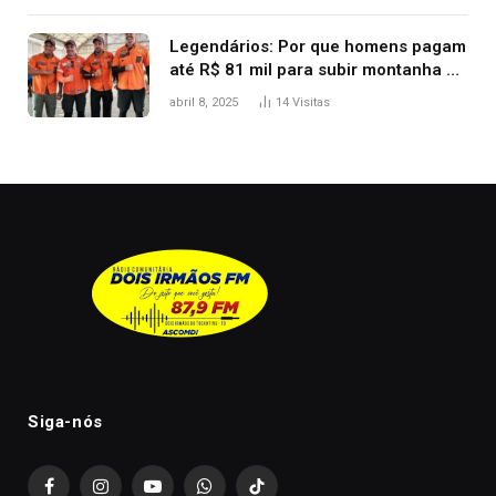
Legendários: Por que homens pagam
até R$ 81 mil para subir montanha e
melhorar casamento?
abril 8, 2025
14
Visitas
Siga-nós
Facebook
Instagram
YouTube
WhatsApp
TikTok