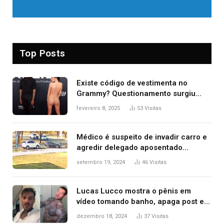
Top Posts
Existe código de vestimenta no
Grammy? Questionamento surgiu
após Bianca Censori, mulher de
fevereiro 8, 2025
53
Visitas
Kanye West, aparecer nua na
premiação
Médico é suspeito de invadir carro e
agredir delegado aposentado
durante confusão no trânsito
setembro 19, 2024
46
Visitas
Lucas Lucco mostra o pênis em
vídeo tomando banho, apaga post e
diz ‘foi mal’
dezembro 18, 2024
37
Visitas