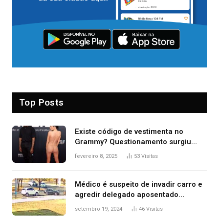
Top Posts
Existe código de vestimenta no
Grammy? Questionamento surgiu
após Bianca Censori, mulher de
fevereiro 8, 2025
53
Visitas
Kanye West, aparecer nua na
premiação
Médico é suspeito de invadir carro e
agredir delegado aposentado
durante confusão no trânsito
setembro 19, 2024
46
Visitas