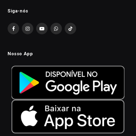
Siga-nós
Facebook
Instagram
YouTube
WhatsApp
TikTok
Nosso App