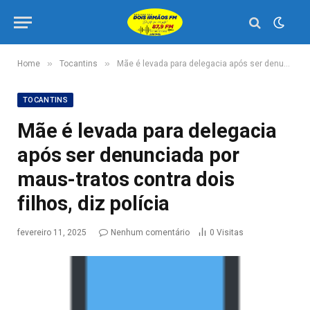
»
»
Home
Tocantins
Mãe é levada para delegacia após ser denunciada por maus-tratos contra dois filhos, diz polícia
TOCANTINS
Mãe é levada para delegacia
após ser denunciada por
maus-tratos contra dois
filhos, diz polícia
fevereiro 11, 2025
Nenhum comentário
0
Visitas