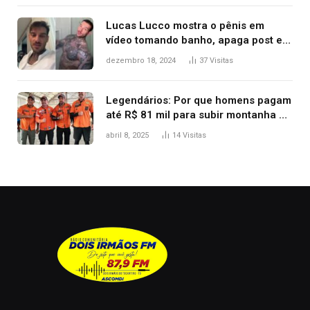
Lucas Lucco mostra o pênis em
vídeo tomando banho, apaga post e
diz ‘foi mal’
dezembro 18, 2024
37
Visitas
Legendários: Por que homens pagam
até R$ 81 mil para subir montanha e
melhorar casamento?
abril 8, 2025
14
Visitas