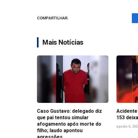
COMPARTILHAR.
Mais Notícias
Caso Gustavo: delegado diz
Acidente 
que pai tentou simular
153 deix
afogamento após morte do
agosto 6, 202
filho; laudo apontou
agressões