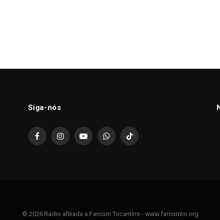
Siga-nós
Facebook
Instagram
YouTube
WhatsApp
TikTok
© 2026 Rádio afiliada a Farcom Tocantins - www.farcomto.org