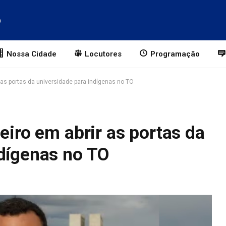
o
Nossa Cidade
Locutores
Programação
r as portas da universidade para indígenas no TO
eiro em abrir as portas da
ndígenas no TO