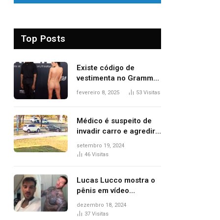
Top Posts
Existe código de
vestimenta no Grammy?
Questionamento surgiu
fevereiro 8, 2025
53
Visitas
após Bianca Censori,
mulher de Kanye West,
aparecer nua na
Médico é suspeito de
premiação
invadir carro e agredir
delegado aposentado
setembro 19, 2024
durante confusão no
46
Visitas
trânsito
Lucas Lucco mostra o
pênis em vídeo
tomando banho, apaga
dezembro 18, 2024
post e diz ‘foi mal’
37
Visitas