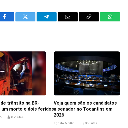
Facebook
Twitter
Telegram
Email
Copy
WhatsA
Link
de trânsito na BR-
Veja quem são os candidatos
a um morto e dois feridos
a senador no Tocantins em
2026
6
0
Visitas
agosto 6, 2026
0
Visitas