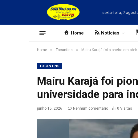
sexta-feira, 7 agost
Home
Notícias
»
»
Home
Tocantins
Mairu Karajá foi pioneiro em abri
TOCANTINS
Mairu Karajá foi pion
universidade para i
junho 15, 2026
Nenhum comentário
0
Visitas