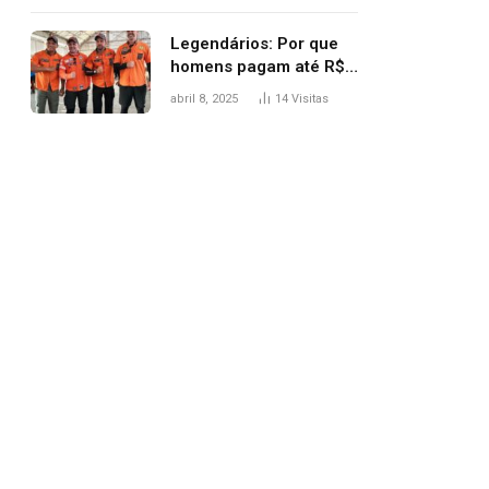
Legendários: Por que
homens pagam até R$
81 mil para subir
abril 8, 2025
14
Visitas
montanha e melhorar
casamento?