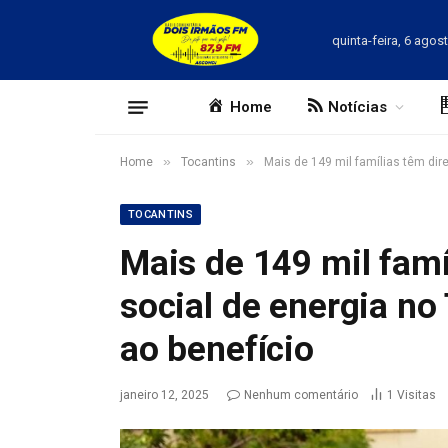
quinta-feira, 6 agos
Home
Notícias
»
»
Home
Tocantins
Mais de 149 mil famílias têm dire
TOCANTINS
Mais de 149 mil famíl
social de energia no
ao benefício
janeiro 12, 2025
Nenhum comentário
1
Visitas