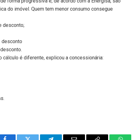
de forma progressiva e, de acordo com a Energisa, são
trica do imóvel. Quem tem menor consumo consegue
 desconto;
 desconto
 desconto.
 cálculo é diferente, explicou a concessionária:
ns.