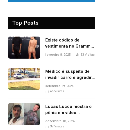
Top Posts
Existe código de
vestimenta no Grammy?
Questionamento surgiu
fevereiro 8, 2025
53
Visitas
após Bianca Censori,
mulher de Kanye West,
aparecer nua na
Médico é suspeito de
premiação
invadir carro e agredir
delegado aposentado
setembro 19, 2024
durante confusão no
46
Visitas
trânsito
Lucas Lucco mostra o
pênis em vídeo
tomando banho, apaga
dezembro 18, 2024
post e diz ‘foi mal’
37
Visitas