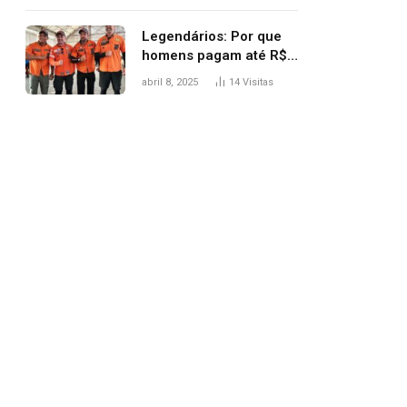
Legendários: Por que
homens pagam até R$
81 mil para subir
abril 8, 2025
14
Visitas
montanha e melhorar
casamento?