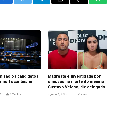
Facebook
Twitter
Telegram
Email
Copy
WhatsA
Link
m são os candidatos
Madrasta é investigada por
r no Tocantins em
omissão na morte do menino
Gustavo Veloso, diz delegado
6
0
Visitas
agosto 6, 2026
0
Visitas