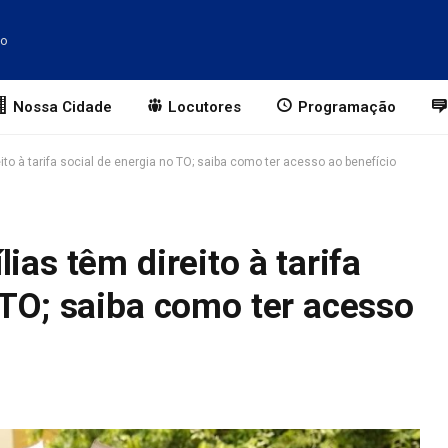
to
Nossa Cidade
Locutores
Programação
ito à tarifa social de energia no TO; saiba como ter acesso ao benefício
ias têm direito à tarifa
 TO; saiba como ter acesso