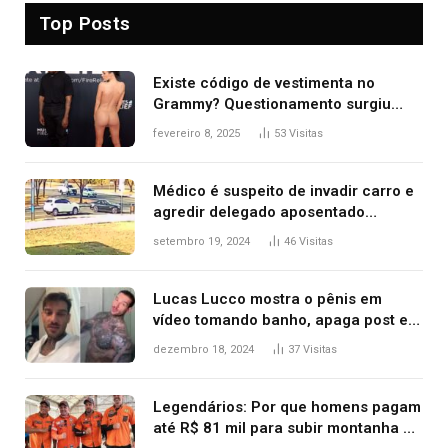
Top Posts
Existe código de vestimenta no
Grammy? Questionamento surgiu
após Bianca Censori, mulher de
fevereiro 8, 2025
53
Visitas
Kanye West, aparecer nua na
premiação
Médico é suspeito de invadir carro e
agredir delegado aposentado
durante confusão no trânsito
setembro 19, 2024
46
Visitas
Lucas Lucco mostra o pênis em
vídeo tomando banho, apaga post e
diz ‘foi mal’
dezembro 18, 2024
37
Visitas
Legendários: Por que homens pagam
até R$ 81 mil para subir montanha e