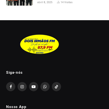
melhorar casamento?
abril 8, 2025
14
Visitas
Siga-nós
Facebook
Instagram
YouTube
WhatsApp
TikTok
Nosso App