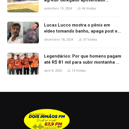
durante confusão no trânsito
setembro 19, 2024
46
Visitas
Lucas Lucco mostra o pênis em
vídeo tomando banho, apaga post e
diz ‘foi mal’
dezembro 18, 2024
37
Visitas
Legendários: Por que homens pagam
até R$ 81 mil para subir montanha e
melhorar casamento?
abril 8, 2025
14
Visitas