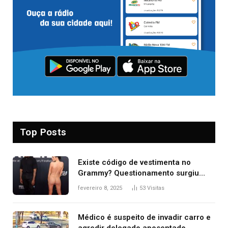
Top Posts
Existe código de vestimenta no
Grammy? Questionamento surgiu
após Bianca Censori, mulher de
fevereiro 8, 2025
53
Visitas
Kanye West, aparecer nua na
premiação
Médico é suspeito de invadir carro e
agredir delegado aposentado