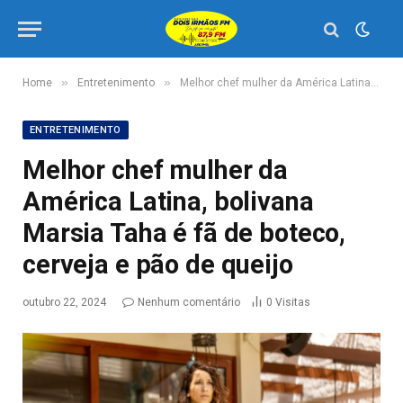
»
»
Home
Entretenimento
Melhor chef mulher da América Latina, bolivana Marsia Taha é fã de boteco, cerveja e pão de queijo
ENTRETENIMENTO
Melhor chef mulher da
América Latina, bolivana
Marsia Taha é fã de boteco,
cerveja e pão de queijo
outubro 22, 2024
Nenhum comentário
0
Visitas