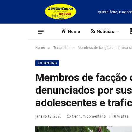
quinta-feira, 6 agos
Home
Notícias
»
»
Home
Tocantins
Membros de facção criminosa são
TOCANTINS
Membros de facção 
denunciados por susp
adolescentes e trafi
janeiro 15, 2025
Nenhum comentário
0
Visitas