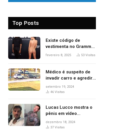
Top Posts
Existe código de
vestimenta no Grammy?
Questionamento surgiu
fevereiro 8, 2025
53
Visitas
após Bianca Censori,
mulher de Kanye West,
aparecer nua na
Médico é suspeito de
premiação
invadir carro e agredir
delegado aposentado
setembro 19, 2024
durante confusão no
46
Visitas
trânsito
Lucas Lucco mostra o
pênis em vídeo
tomando banho, apaga
dezembro 18, 2024
post e diz ‘foi mal’
37
Visitas