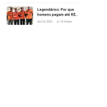
Legendários: Por que
homens pagam até R$
81 mil para subir
abril 8, 2025
14
Visitas
montanha e melhorar
casamento?