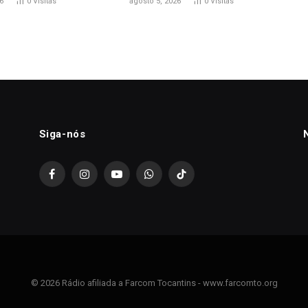
6
0
Visitas
agosto 5, 2026
0
Visitas
Siga-nós
Facebook
Instagram
YouTube
WhatsApp
TikTok
© 2026 Rádio afiliada a Farcom Tocantins - www.farcomto.org