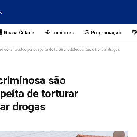
to
Nossa Cidade
Locutores
Programação
 denunciados por suspeita de torturar adolescentes e traficar drogas
criminosa são
eita de torturar
car drogas