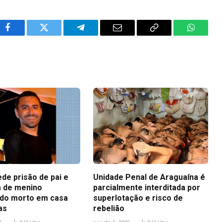
Facebook
Twitter
Telegram
Email
Copy
WhatsA
Link
ede prisão de pai e
Unidade Penal de Araguaína é
 de menino
parcialmente interditada por
do morto em casa
superlotação e risco de
as
rebelião