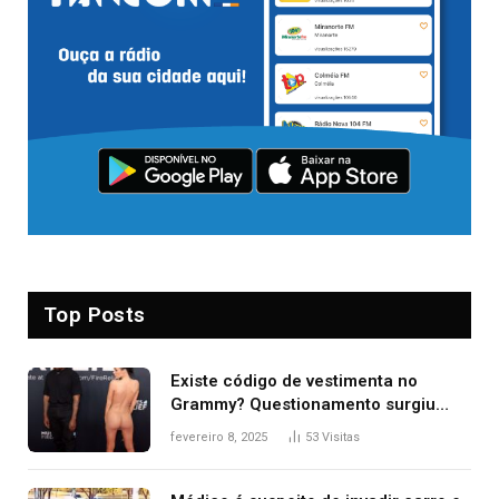
Top Posts
Existe código de vestimenta no
Grammy? Questionamento surgiu
após Bianca Censori, mulher de
fevereiro 8, 2025
53
Visitas
Kanye West, aparecer nua na
premiação