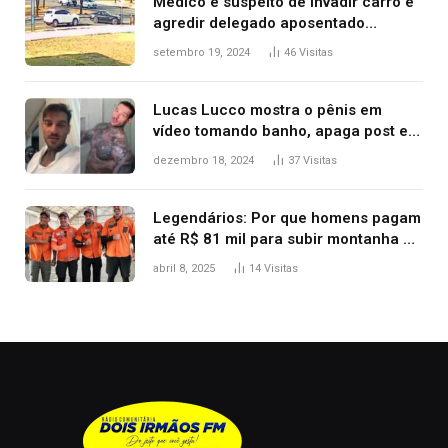
Médico é suspeito de invadir carro e
agredir delegado aposentado
durante confusão no trânsito
setembro 19, 2024
46
Visitas
Lucas Lucco mostra o pênis em
vídeo tomando banho, apaga post e
diz ‘foi mal’
dezembro 18, 2024
37
Visitas
Legendários: Por que homens pagam
até R$ 81 mil para subir montanha e
melhorar casamento?
abril 8, 2025
14
Visitas