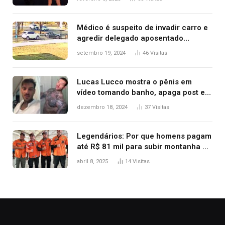
Kanye West, aparecer nua na
premiação
Médico é suspeito de invadir carro e
agredir delegado aposentado
durante confusão no trânsito
setembro 19, 2024
46
Visitas
Lucas Lucco mostra o pênis em
vídeo tomando banho, apaga post e
diz ‘foi mal’
dezembro 18, 2024
37
Visitas
Legendários: Por que homens pagam
até R$ 81 mil para subir montanha e
melhorar casamento?
abril 8, 2025
14
Visitas