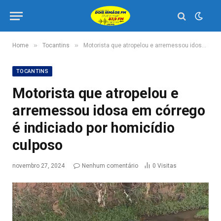
»
»
Home
Tocantins
Motorista que atropelou e arremessou idosa em córrego é indiciado por homicídio culposo
TOCANTINS
Motorista que atropelou e
arremessou idosa em córrego
é indiciado por homicídio
culposo
novembro 27, 2024
Nenhum comentário
0
Visitas