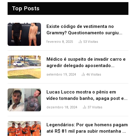
Top Posts
Existe código de vestimenta no
Grammy? Questionamento surgiu
após Bianca Censori, mulher de
fevereiro 8, 2025
53
Visitas
Kanye West, aparecer nua na
premiação
Médico é suspeito de invadir carro e
agredir delegado aposentado
durante confusão no trânsito
setembro 19, 2024
46
Visitas
Lucas Lucco mostra o pênis em
vídeo tomando banho, apaga post e
diz ‘foi mal’
dezembro 18, 2024
37
Visitas
Legendários: Por que homens pagam
até R$ 81 mil para subir montanha e