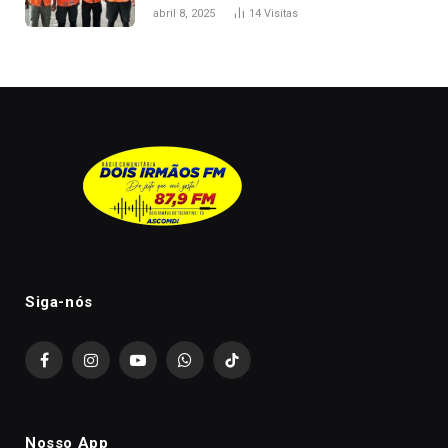
melhorar casamento?
abril 8, 2025
14
Visitas
Siga-nós
Facebook
Instagram
YouTube
WhatsApp
TikTok
Nosso App