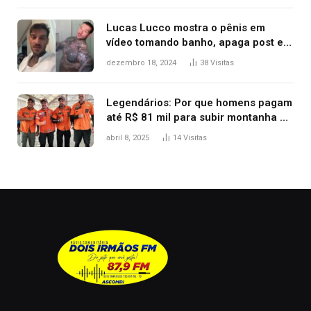
Lucas Lucco mostra o pênis em
vídeo tomando banho, apaga post e
diz ‘foi mal’
dezembro 18, 2024
38
Visitas
Legendários: Por que homens pagam
até R$ 81 mil para subir montanha e
melhorar casamento?
abril 8, 2025
14
Visitas