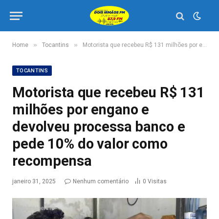
»
»
Home
Tocantins
Motorista que recebeu R$ 131 milhões por engano e devolveu processa banco e pede 10% do valor como recompensa
TOCANTINS
Motorista que recebeu R$ 131
milhões por engano e
devolveu processa banco e
pede 10% do valor como
recompensa
janeiro 31, 2025
Nenhum comentário
0
Visitas