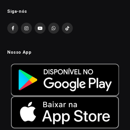
Siga-nós
Facebook
Instagram
YouTube
WhatsApp
TikTok
Nosso App