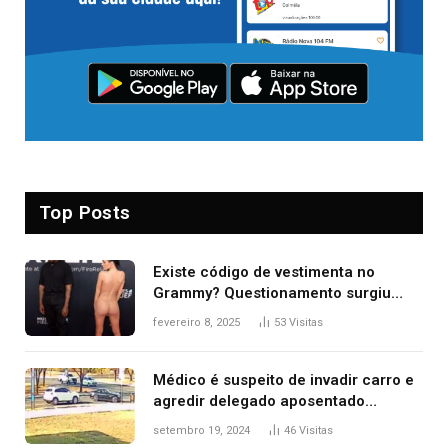
Top Posts
Existe código de vestimenta no
Grammy? Questionamento surgiu
após Bianca Censori, mulher de
fevereiro 8, 2025
53
Visitas
Kanye West, aparecer nua na
premiação
Médico é suspeito de invadir carro e
agredir delegado aposentado
durante confusão no trânsito
setembro 19, 2024
46
Visitas