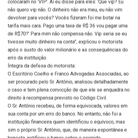
colocaram no ‘VIP’. Aí eu disse para eles: ‘Que vip? Eu
não quero vip não. O dinheiro não era meu, eu não vim
devolver para vocês? Vocês fizeram foi me botar na
tarifa mais cara. Pago uma taxa de R$ 36 vou pagar uma
de R$70?’ Para mim não compensa não. Vip seria se eu
tivesse muito dinheiro na conta”, explicou o motorista
após o susto do valor milionário e as consequências do
erro da instituição.
Íntegra da defesa do motorista:
O Escritório Coelho e Franco Advogadas Associadas, ao
ser procurado pelo Sr. Antônio, analisou detalhadamente
o caso e tem plena convicção de que ele se enquadra no
direito à recompensa previsto no Código Civil.
O Sr. Antônio recebeu, de forma equivocada, valores em
sua conta por um erro do banco. No entanto, não foi a
instituição financeira quem identificou o equívoco, mas
sim o próprio Sr. Antônio, que, de maneira espontânea e
honesta, notificou o banco sobre o ocorrido.