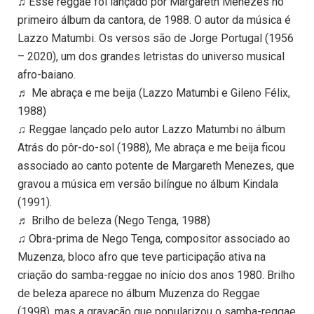
♫ Esse reggae foi lançado por Margareth Menezes no
primeiro álbum da cantora, de 1988. O autor da música é
Lazzo Matumbi. Os versos são de Jorge Portugal (1956
– 2020), um dos grandes letristas do universo musical
afro-baiano.
♬ Me abraça e me beija (Lazzo Matumbi e Gileno Félix,
1988)
♫ Reggae lançado pelo autor Lazzo Matumbi no álbum
Atrás do pôr-do-sol (1988), Me abraça e me beija ficou
associado ao canto potente de Margareth Menezes, que
gravou a música em versão bilíngue no álbum Kindala
(1991).
♬ Brilho de beleza (Nego Tenga, 1988)
♫ Obra-prima de Nego Tenga, compositor associado ao
Muzenza, bloco afro que teve participação ativa na
criação do samba-reggae no início dos anos 1980. Brilho
de beleza aparece no álbum Muzenza do Reggae
(1998), mas a gravação que popularizou o samba-reggae