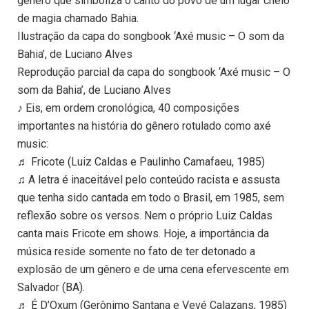
gênero que simboliza o canto do povo de um lugar cheio
de magia chamado Bahia.
Ilustração da capa do songbook ‘Axé music – O som da
Bahia’, de Luciano Alves
Reprodução parcial da capa do songbook ‘Axé music – O
som da Bahia’, de Luciano Alves
♪ Eis, em ordem cronológica, 40 composições
importantes na história do gênero rotulado como axé
music:
♬ Fricote (Luiz Caldas e Paulinho Camafaeu, 1985)
♫ A letra é inaceitável pelo conteúdo racista e assusta
que tenha sido cantada em todo o Brasil, em 1985, sem
reflexão sobre os versos. Nem o próprio Luiz Caldas
canta mais Fricote em shows. Hoje, a importância da
música reside somente no fato de ter detonado a
explosão de um gênero e de uma cena efervescente em
Salvador (BA).
♬ É D’Oxum (Gerônimo Santana e Vevé Calazans, 1985)