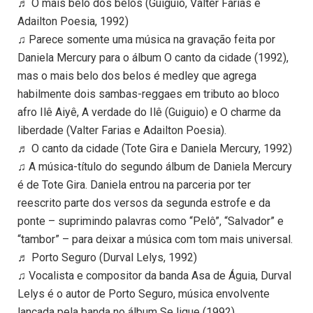
♬ O mais belo dos belos (Guiguio, Valter Farias e
Adailton Poesia, 1992)
♫ Parece somente uma música na gravação feita por
Daniela Mercury para o álbum O canto da cidade (1992),
mas o mais belo dos belos é medley que agrega
habilmente dois sambas-reggaes em tributo ao bloco
afro Ilê Aiyê, A verdade do Ilê (Guiguio) e O charme da
liberdade (Valter Farias e Adailton Poesia).
♬ O canto da cidade (Tote Gira e Daniela Mercury, 1992)
♫ A música-título do segundo álbum de Daniela Mercury
é de Tote Gira. Daniela entrou na parceria por ter
reescrito parte dos versos da segunda estrofe e da
ponte – suprimindo palavras como “Pelô”, “Salvador” e
“tambor” – para deixar a música com tom mais universal.
♬ Porto Seguro (Durval Lelys, 1992)
♫ Vocalista e compositor da banda Asa de Águia, Durval
Lelys é o autor de Porto Seguro, música envolvente
lançada pela banda no álbum Se ligue (1992).