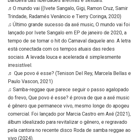
bandeira das liberdades afetivas e sexuais.
♬O mundo vai ((Ivete Sangalo, Gigi, Ramon Cruz, Samir
Trindade, Radamés Venâncio e Tierry Coringa, 2020)
♫ Último grande sucesso da axé music, O mundo vai foi
lançado por Ivete Sangalo em EP de janeiro de 2020, a
tempo de se tornar o hit do Carnaval daquele ano. A letra
está conectada com os tempos atuais das redes
sociais. A levada louca e acelerada é simplesmente
irresistível.
♬ Que povo é esse? (Tenison Del Rey, Marcela Bellas e
Paulo Vascon, 2021)
♫ Samba-reggae que parece seguir o passo agalopado
do frevo, Que povo é esse? é prova de que a axé music
é gênero que permanece vivo, mesmo longe do apogeu
comercial. Foi lançado por Marcia Castro em Axé (2021),
álbum idealizado para revitalizar o gênero, e regravado
pela cantora no recente disco Roda de samba reggae ao
vivo (2024).