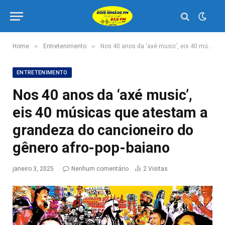
»
»
Home
Entretenimento
Nos 40 anos da ‘axé music’, eis 40 músicas que atestam a grandeza do cancioneiro do gênero afro-pop-baiano
ENTRETENIMENTO
Nos 40 anos da ‘axé music’,
eis 40 músicas que atestam a
grandeza do cancioneiro do
gênero afro-pop-baiano
janeiro 3, 2025
Nenhum comentário
2
Visitas