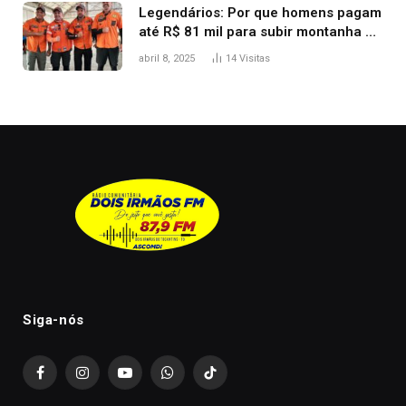
Legendários: Por que homens pagam
até R$ 81 mil para subir montanha e
melhorar casamento?
abril 8, 2025
14
Visitas
Siga-nós
Facebook
Instagram
YouTube
WhatsApp
TikTok