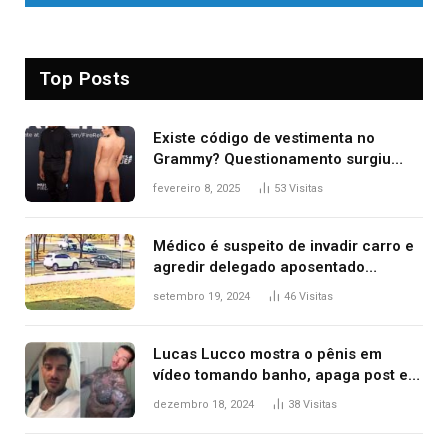
Top Posts
Existe código de vestimenta no
Grammy? Questionamento surgiu
após Bianca Censori, mulher de
fevereiro 8, 2025
53
Visitas
Kanye West, aparecer nua na
premiação
Médico é suspeito de invadir carro e
agredir delegado aposentado
durante confusão no trânsito
setembro 19, 2024
46
Visitas
Lucas Lucco mostra o pênis em
vídeo tomando banho, apaga post e
diz ‘foi mal’
dezembro 18, 2024
38
Visitas