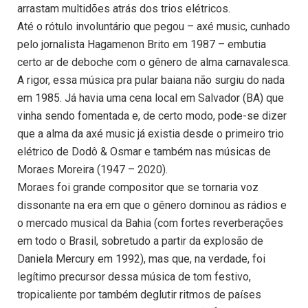
arrastam multidões atrás dos trios elétricos.
Até o rótulo involuntário que pegou – axé music, cunhado
pelo jornalista Hagamenon Brito em 1987 – embutia
certo ar de deboche com o gênero de alma carnavalesca.
A rigor, essa música pra pular baiana não surgiu do nada
em 1985. Já havia uma cena local em Salvador (BA) que
vinha sendo fomentada e, de certo modo, pode-se dizer
que a alma da axé music já existia desde o primeiro trio
elétrico de Dodô & Osmar e também nas músicas de
Moraes Moreira (1947 – 2020).
Moraes foi grande compositor que se tornaria voz
dissonante na era em que o gênero dominou as rádios e
o mercado musical da Bahia (com fortes reverberações
em todo o Brasil, sobretudo a partir da explosão de
Daniela Mercury em 1992), mas que, na verdade, foi
legítimo precursor dessa música de tom festivo,
tropicaliente por também deglutir ritmos de países