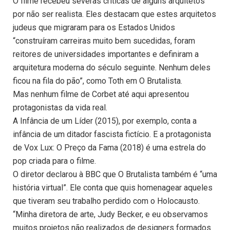
O filme recebeu severas críticas de alguns arquitetos
por não ser realista. Eles destacam que estes arquitetos
judeus que migraram para os Estados Unidos
“construíram carreiras muito bem sucedidas, foram
reitores de universidades importantes e definiram a
arquitetura moderna do século seguinte. Nenhum deles
ficou na fila do pão”, como Toth em O Brutalista.
Mas nenhum filme de Corbet até aqui apresentou
protagonistas da vida real.
A Infância de um Líder (2015), por exemplo, conta a
infância de um ditador fascista fictício. E a protagonista
de Vox Lux: O Preço da Fama (2018) é uma estrela do
pop criada para o filme.
O diretor declarou à BBC que O Brutalista também é “uma
história virtual”. Ele conta que quis homenagear aqueles
que tiveram seu trabalho perdido com o Holocausto.
“Minha diretora de arte, Judy Becker, e eu observamos
muitos projetos não realizados de designers formados