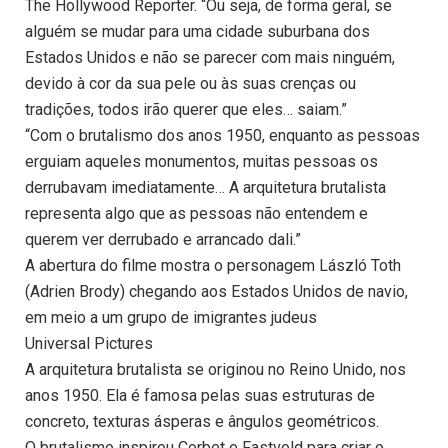
The Hollywood Reporter. “Ou seja, de forma geral, se
alguém se mudar para uma cidade suburbana dos
Estados Unidos e não se parecer com mais ninguém,
devido à cor da sua pele ou às suas crenças ou
tradições, todos irão querer que eles… saiam.”
“Com o brutalismo dos anos 1950, enquanto as pessoas
erguiam aqueles monumentos, muitas pessoas os
derrubavam imediatamente… A arquitetura brutalista
representa algo que as pessoas não entendem e
querem ver derrubado e arrancado dali.”
A abertura do filme mostra o personagem László Toth
(Adrien Brody) chegando aos Estados Unidos de navio,
em meio a um grupo de imigrantes judeus
Universal Pictures
A arquitetura brutalista se originou no Reino Unido, nos
anos 1950. Ela é famosa pelas suas estruturas de
concreto, texturas ásperas e ângulos geométricos.
O brutalismo inspirou Corbet e Fastvold para criar o