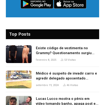
Top Posts
Existe código de vestimenta no
Grammy? Questionamento surgiu
após Bianca Censori, mulher de
fevereiro 8, 2025
53
Visitas
Kanye West, aparecer nua na
premiação
Médico é suspeito de invadir carro e
agredir delegado aposentado
durante confusão no trânsito
setembro 19, 2024
46
Visitas
Lucas Lucco mostra o pênis em
vídeo tomando banho, apaga post e