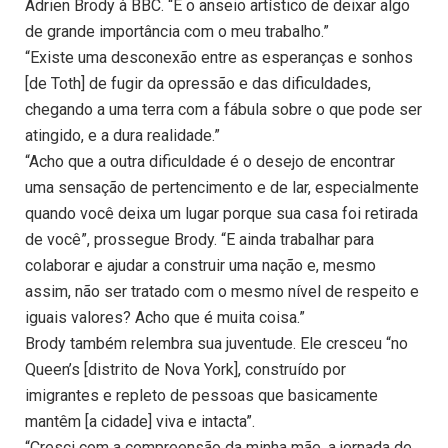
Adrien Brody à BBC. “E o anseio artístico de deixar algo
de grande importância com o meu trabalho.”
“Existe uma desconexão entre as esperanças e sonhos
[de Toth] de fugir da opressão e das dificuldades,
chegando a uma terra com a fábula sobre o que pode ser
atingido, e a dura realidade.”
“Acho que a outra dificuldade é o desejo de encontrar
uma sensação de pertencimento e de lar, especialmente
quando você deixa um lugar porque sua casa foi retirada
de você”, prossegue Brody. “E ainda trabalhar para
colaborar e ajudar a construir uma nação e, mesmo
assim, não ser tratado com o mesmo nível de respeito e
iguais valores? Acho que é muita coisa.”
Brody também relembra sua juventude. Ele cresceu “no
Queen’s [distrito de Nova York], construído por
imigrantes e repleto de pessoas que basicamente
mantêm [a cidade] viva e intacta”.
“Cresci com a compreensão da minha mãe, a jornada de