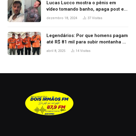
Lucas Lucco mostra o pênis em
vídeo tomando banho, apaga post e
diz ‘foi mal’
dezembro 18, 2024
37
Visitas
Legendários: Por que homens pagam
até R$ 81 mil para subir montanha e
melhorar casamento?
abril 8, 2025
14
Visitas