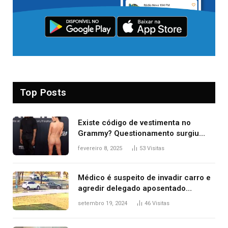
Top Posts
Existe código de vestimenta no
Grammy? Questionamento surgiu
após Bianca Censori, mulher de
fevereiro 8, 2025
53
Visitas
Kanye West, aparecer nua na
premiação
Médico é suspeito de invadir carro e
agredir delegado aposentado
durante confusão no trânsito
setembro 19, 2024
46
Visitas