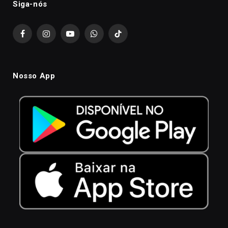
Siga-nós
Facebook
Instagram
YouTube
WhatsApp
TikTok
Nosso App