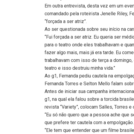
Em outra entrevista, desta vez em um eve
comandado pela roteirista Jenelle Riley, F
“forçada a ser atriz”.
Ao ser questionada sobre seu início na carre
“Fui forçada a ser atriz. Eu queria ser mé
para o teatro onde eles trabalhavam e qua
fazer algo mais, mais já era tarde. Eu co
trabalhavam com isso de terça a domingo, e
teatro e isso destruiu minha vida.”
Ao g1, Fernanda pediu cautela na empolga
Fernanda Torres e Selton Mello falam sobre
Antes de iniciar sua campanha internacion
g1, na qual ela falou sobre a torcida brasi
revista “Variety”, colocam Salles, Torres e
“Eu só não quero que a pessoa ache que se 
que prefere ter cautela com a empolgação.
“Ele tem que entender que um filme brasil