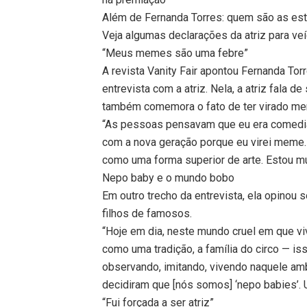
Além de Fernanda Torres: quem são as estr
Veja algumas declarações da atriz para veí
“Meus memes são uma febre”
A revista Vanity Fair apontou Fernanda To
entrevista com a atriz. Nela, a atriz fala d
também comemora o fato de ter virado mem
“As pessoas pensavam que eu era comedian
com a nova geração porque eu virei meme
como uma forma superior de arte. Estou mu
Nepo baby e o mundo bobo
Em outro trecho da entrevista, ela opinou
filhos de famosos.
“Hoje em dia, neste mundo cruel em que vi
como uma tradição, a família do circo — is
observando, imitando, vivendo naquele am
decidiram que [nós somos] ‘nepo babies’.
“Fui forçada a ser atriz”