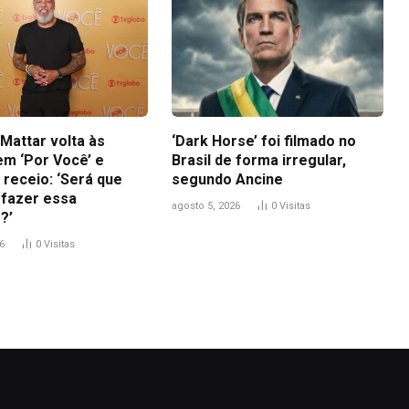
Mattar volta às
‘Dark Horse’ foi filmado no
em ‘Por Você’ e
Brasil de forma irregular,
 receio: ‘Será que
segundo Ancine
 fazer essa
agosto 5, 2026
0
Visitas
?’
6
0
Visitas