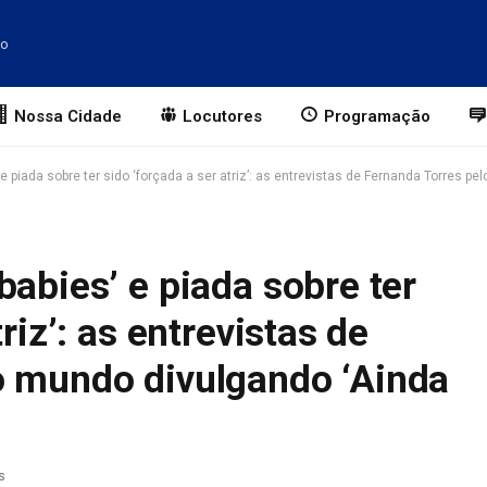
to
Nossa Cidade
Locutores
Programação
 e piada sobre ter sido ‘forçada a ser atriz’: as entrevistas de Fernanda Torres p
babies’ e piada sobre ter
riz’: as entrevistas de
o mundo divulgando ‘Ainda
s