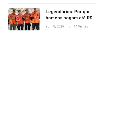
Legendários: Por que
homens pagam até R$
81 mil para subir
abril 8, 2025
14
Visitas
montanha e melhorar
casamento?