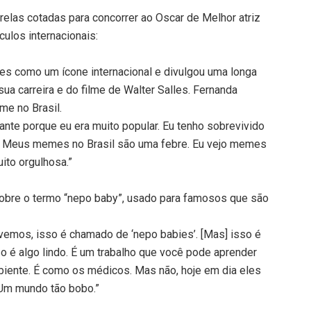
elas cotadas para concorrer ao Oscar de Melhor atriz
culos internacionais:
rres como um ícone internacional e divulgou uma longa
e sua carreira e do filme de Walter Salles. Fernanda
e no Brasil.
te porque eu era muito popular. Eu tenho sobrevivido
. Meus memes no Brasil são uma febre. Eu vejo memes
ito orgulhosa.”
 sobre o termo “nepo baby”, usado para famosos que são
vemos, isso é chamado de ‘nepo babies’. [Mas] isso é
so é algo lindo. É um trabalho que você pode aprender
biente. É como os médicos. Mas não, hoje em dia eles
 Um mundo tão bobo.”