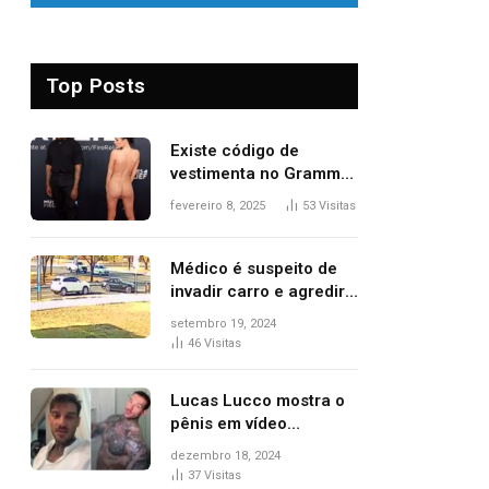
Top Posts
Existe código de
vestimenta no Grammy?
Questionamento surgiu
fevereiro 8, 2025
53
Visitas
após Bianca Censori,
mulher de Kanye West,
aparecer nua na
Médico é suspeito de
premiação
invadir carro e agredir
delegado aposentado
setembro 19, 2024
durante confusão no
46
Visitas
trânsito
Lucas Lucco mostra o
pênis em vídeo
tomando banho, apaga
dezembro 18, 2024
post e diz ‘foi mal’
37
Visitas