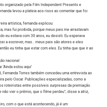
nto organizado pela Film Independent Presents e
ernanda levou a plateia aos risos ao comentar que foi
ira artística, fernanda explicou:
dica, mas fui proibida, porque meus pais me arrastavam
ndo eu estava com 30 anos, eu desisti. Eu esperava
mecei a escrever, mas… meus pais são atores e eles
ntão eu tinha que estar com eles. Eu tinha que que ir ao
ção nacional
 ‘Ainda estou aqui’
al, Fernanda Torres também concedeu uma entrevista ao
leira pelo Oscar. Publicações especializadas, como a
 os roteiristas entre possíveis surpresas da premiação.
não vier o prêmio, que o filme perdeu”, disse a atriz,
eiro, com o que está acontecendo, já é um