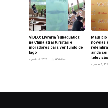
VÍDEO: Livraria ‘subaquática’
Maurício 
na China atrai turistas e
novelas 
moradores para ver fundo de
relembra
lago
ainda sei
televisão
agosto 6, 2026
0
Visitas
agosto 6, 202