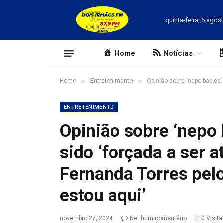
quinta-feira, 6 agos
Home
Notícias
»
»
Home
Entretenimento
Opinião sobre ‘nepo babies’
ENTRETENIMENTO
Opinião sobre ‘nepo 
sido ‘forçada a ser at
Fernanda Torres pel
estou aqui’
novembro 27, 2024
Nenhum comentário
0
Visita