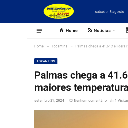
sábado, 8 agosto
Home
Notícias
»
»
Home
Tocantins
Palmas chega a 41.6ºC e lidera r
TOCANTINS
Palmas chega a 41.6º
maiores temperaturas
setembro 21, 2024
Nenhum comentário
1
Visita