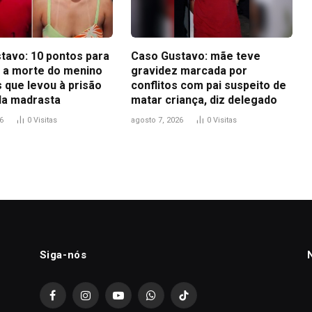
tavo: 10 pontos para
Caso Gustavo: mãe teve
 a morte do menino
gravidez marcada por
 que levou à prisão
conflitos com pai suspeito de
 da madrasta
matar criança, diz delegado
6
0
Visitas
agosto 7, 2026
0
Visitas
Siga-nós
Facebook
Instagram
YouTube
WhatsApp
TikTok