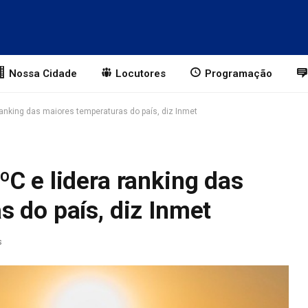
Nossa Cidade
Locutores
Programação
anking das maiores temperaturas do país, diz Inmet
C e lidera ranking das
 do país, diz Inmet
s