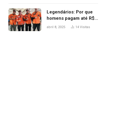
Legendários: Por que
homens pagam até R$
81 mil para subir
abril 8, 2025
14
Visitas
montanha e melhorar
casamento?