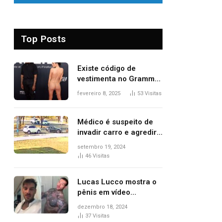
Top Posts
Existe código de
vestimenta no Grammy?
Questionamento surgiu
fevereiro 8, 2025
53
Visitas
após Bianca Censori,
mulher de Kanye West,
aparecer nua na
Médico é suspeito de
premiação
invadir carro e agredir
delegado aposentado
setembro 19, 2024
durante confusão no
46
Visitas
trânsito
Lucas Lucco mostra o
pênis em vídeo
tomando banho, apaga
dezembro 18, 2024
post e diz ‘foi mal’
37
Visitas