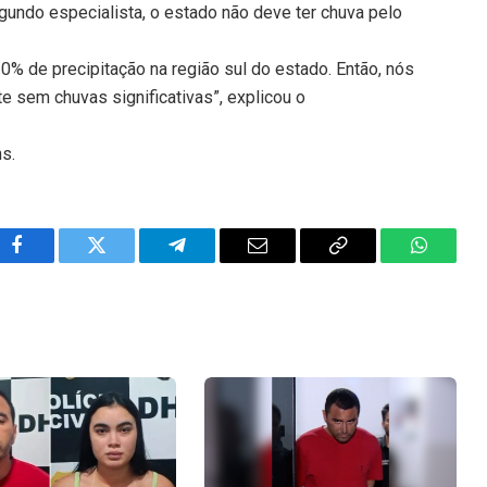
undo especialista, o estado não deve ter chuva pelo
10% de precipitação na região sul do estado. Então, nós
 sem chuvas significativas”, explicou o
ns.
Facebook
Twitter
Telegram
Email
Copy
WhatsA
Link