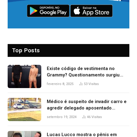
Top Posts
Existe código de vestimenta no
Grammy? Questionamento surgiu
após Bianca Censori, mulher de
fevereiro 8, 2025
53
Visitas
Kanye West, aparecer nua na
premiação
Médico é suspeito de invadir carro e
agredir delegado aposentado
durante confusão no trânsito
setembro 19, 2024
46
Visitas
Lucas Lucco mostra o pênis em