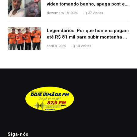
vídeo tomando banho, apaga post e
diz ‘foi mal’
dezembro 18, 2024
37
Visitas
Legendários: Por que homens pagam
até R$ 81 mil para subir montanha e
melhorar casamento?
abril 8, 2025
14
Visitas
Siga-nós