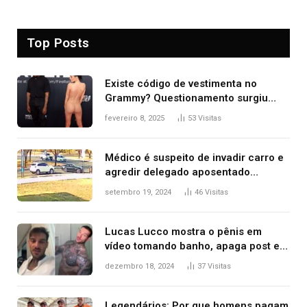
Top Posts
Existe código de vestimenta no
Grammy? Questionamento surgiu
após Bianca Censori, mulher de
fevereiro 8, 2025
53
Visitas
Kanye West, aparecer nua na
premiação
Médico é suspeito de invadir carro e
agredir delegado aposentado
durante confusão no trânsito
setembro 19, 2024
46
Visitas
Lucas Lucco mostra o pênis em
vídeo tomando banho, apaga post e
diz ‘foi mal’
dezembro 18, 2024
37
Visitas
Legendários: Por que homens pagam