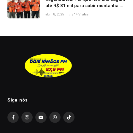
até R$ 81 mil para subir montanha e
melhorar casamento?
abril 8, 2025
14
Visitas
Siga-nós
Facebook
Instagram
YouTube
WhatsApp
TikTok