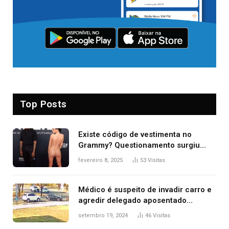
Top Posts
Existe código de vestimenta no
Grammy? Questionamento surgiu
após Bianca Censori, mulher de
fevereiro 8, 2025
53
Visitas
Kanye West, aparecer nua na
premiação
Médico é suspeito de invadir carro e
agredir delegado aposentado
durante confusão no trânsito
setembro 19, 2024
46
Visitas