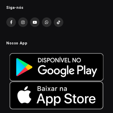
Siga-nós
Facebook
Instagram
YouTube
WhatsApp
TikTok
Nosso App