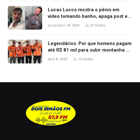
Lucas Lucco mostra o pênis em
vídeo tomando banho, apaga post e
diz ‘foi mal’
dezembro 18, 2024
37
Visitas
Legendários: Por que homens pagam
até R$ 81 mil para subir montanha e
melhorar casamento?
abril 8, 2025
14
Visitas