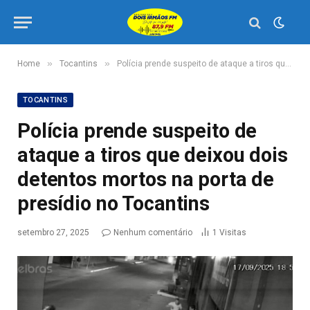
»
»
Home
Tocantins
Polícia prende suspeito de ataque a tiros que deixou dois detentos mortos na porta de presídio no Tocantins
TOCANTINS
Polícia prende suspeito de
ataque a tiros que deixou dois
detentos mortos na porta de
presídio no Tocantins
setembro 27, 2025
Nenhum comentário
1
Visitas