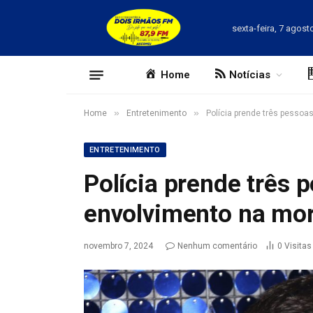
sexta-feira, 7 agost
Home
Notícias
»
»
Home
Entretenimento
Polícia prende três pessoa
ENTRETENIMENTO
Polícia prende três 
envolvimento na mor
novembro 7, 2024
Nenhum comentário
0
Visitas