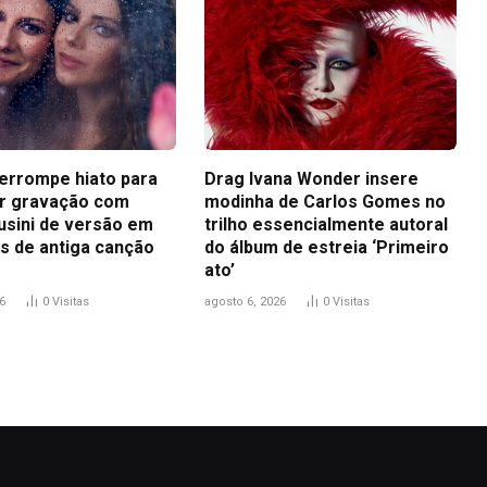
terrompe hiato para
Drag Ivana Wonder insere
r gravação com
modinha de Carlos Gomes no
usini de versão em
trilho essencialmente autoral
s de antiga canção
do álbum de estreia ‘Primeiro
ato’
6
0
Visitas
agosto 6, 2026
0
Visitas