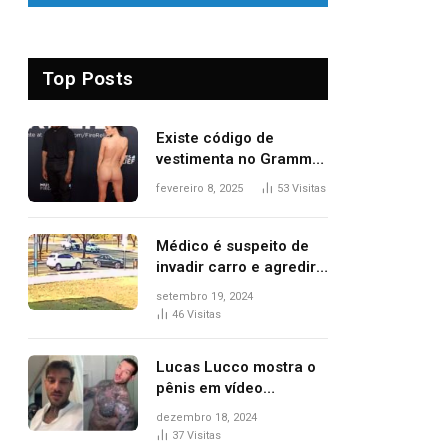
Top Posts
Existe código de
vestimenta no Grammy?
Questionamento surgiu
fevereiro 8, 2025
53
Visitas
após Bianca Censori,
mulher de Kanye West,
aparecer nua na
Médico é suspeito de
premiação
invadir carro e agredir
delegado aposentado
setembro 19, 2024
durante confusão no
46
Visitas
trânsito
Lucas Lucco mostra o
pênis em vídeo
tomando banho, apaga
dezembro 18, 2024
post e diz ‘foi mal’
37
Visitas