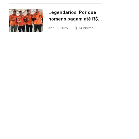
Legendários: Por que
homens pagam até R$
81 mil para subir
abril 8, 2025
14
Visitas
montanha e melhorar
casamento?
pp