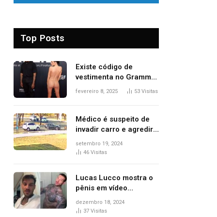
Top Posts
Existe código de
vestimenta no Grammy?
Questionamento surgiu
fevereiro 8, 2025
53
Visitas
após Bianca Censori,
mulher de Kanye West,
aparecer nua na
Médico é suspeito de
premiação
invadir carro e agredir
delegado aposentado
setembro 19, 2024
durante confusão no
46
Visitas
trânsito
Lucas Lucco mostra o
pênis em vídeo
tomando banho, apaga
dezembro 18, 2024
post e diz ‘foi mal’
37
Visitas