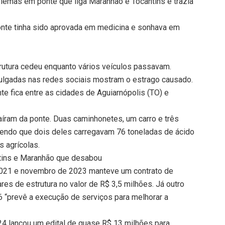
lemas em ponte que liga Maranhão e Tocantins e trazia
te tinha sido aprovada em medicina e sonhava em
utura cedeu enquanto vários veículos passavam.
ulgadas nas redes sociais mostram o estrago causado.
nte fica entre as cidades de Aguiarnópolis (TO) e
caíram da ponte. Duas caminhonetes, um carro e três
sendo que dois deles carregavam 76 toneladas de ácido
s agrícolas.
ntins e Maranhão que desabou
2021 e novembro de 2023 manteve um contrato de
res de estrutura no valor de R$ 3,5 milhões. Já outro
26 “prevê a execução de serviços para melhorar a
4 lançou um edital de quase R$ 13 milhões para