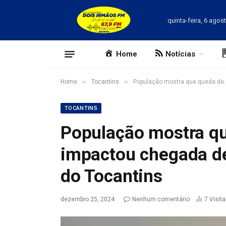
quinta-feira, 6 agos
Home
Notícias
»
»
Home
Tocantins
População mostra que queda de 
TOCANTINS
População mostra q
impactou chegada d
do Tocantins
dezembro 25, 2024
Nenhum comentário
7
Visit