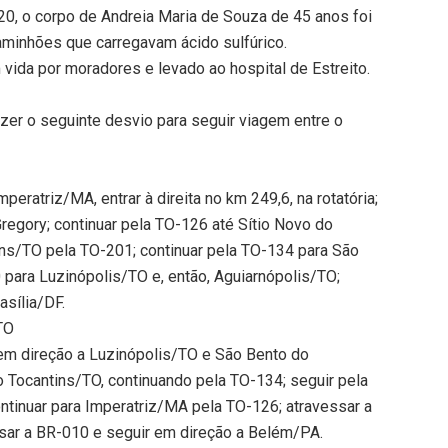
1h20, o corpo de Andreia Maria de Souza de 45 anos foi
aminhões que carregavam ácido sulfúrico.
ida por moradores e levado ao hospital de Estreito.
zer o seguinte desvio para seguir viagem entre o
eratriz/MA, entrar à direita no km 249,6, na rotatória;
egory; continuar pela TO-126 até Sítio Novo do
ins/TO pela TO-201; continuar pela TO-134 para São
 para Luzinópolis/TO e, então, Aguiarnópolis/TO;
asília/DF.
TO
em direção a Luzinópolis/TO e São Bento do
o Tocantins/TO, continuando pela TO-134; seguir pela
ntinuar para Imperatriz/MA pela TO-126; atravessar a
sar a BR-010 e seguir em direção a Belém/PA.