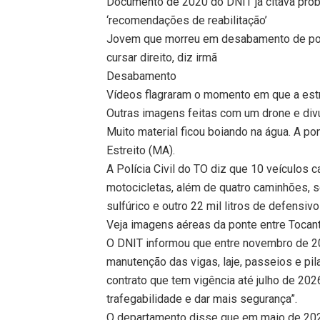
Documento de 2020 do DNIT já citava prob
‘recomendações de reabilitação’
Jovem que morreu em desabamento de pon
cursar direito, diz irmã
Desabamento
Vídeos flagraram o momento em que a estr
Outras imagens feitas com um drone e div
Muito material ficou boiando na água. A po
Estreito (MA).
A Polícia Civil do TO diz que 10 veículos 
motocicletas, além de quatro caminhões, 
sulfúrico e outro 22 mil litros de defensivo
Veja imagens aéreas da ponte entre Toca
O DNIT informou que entre novembro de 
manutenção das vigas, laje, passeios e pila
contrato que tem vigência até julho de 20
trafegabilidade e dar mais segurança”.
O departamento disse que em maio de 202