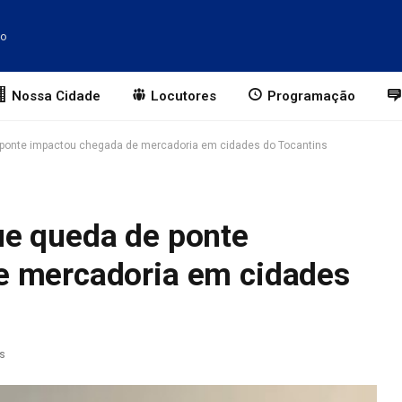
to
Nossa Cidade
Locutores
Programação
ponte impactou chegada de mercadoria em cidades do Tocantins
ue queda de ponte
e mercadoria em cidades
as