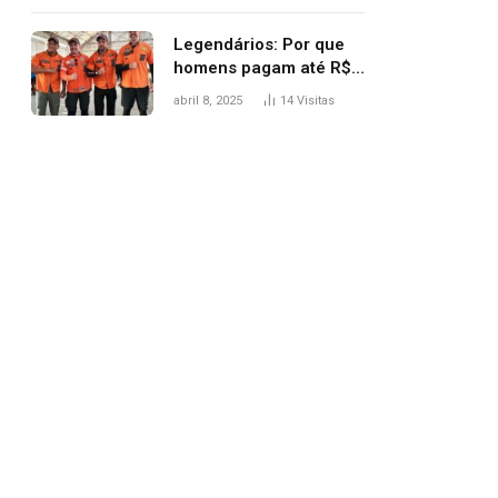
Legendários: Por que
homens pagam até R$
81 mil para subir
abril 8, 2025
14
Visitas
montanha e melhorar
casamento?