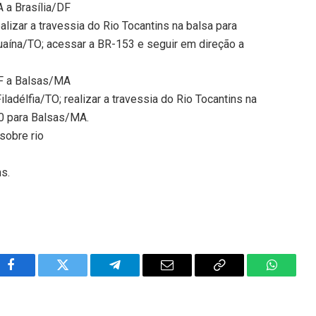
 a Brasília/DF
lizar a travessia do Rio Tocantins na balsa para
guaína/TO; acessar a BR-153 e seguir em direção a
DF a Balsas/MA
ladélfia/TO; realizar a travessia do Rio Tocantins na
30 para Balsas/MA.
sobre rio
ns.
Facebook
Twitter
Telegram
Email
Copy
WhatsA
Link