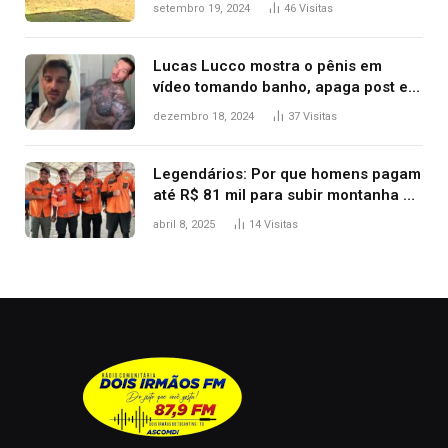
durante confusão no trânsito
setembro 19, 2024
46
Visitas
Lucas Lucco mostra o pênis em
vídeo tomando banho, apaga post e
diz ‘foi mal’
dezembro 18, 2024
37
Visitas
Legendários: Por que homens pagam
até R$ 81 mil para subir montanha e
melhorar casamento?
abril 8, 2025
14
Visitas