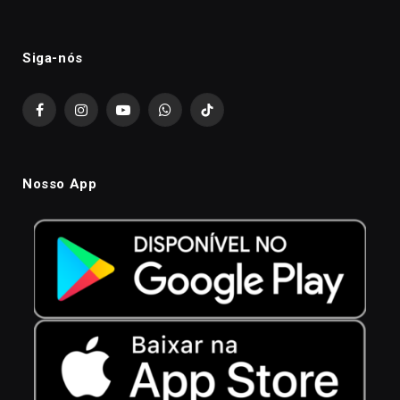
Siga-nós
Facebook
Instagram
YouTube
WhatsApp
TikTok
Nosso App