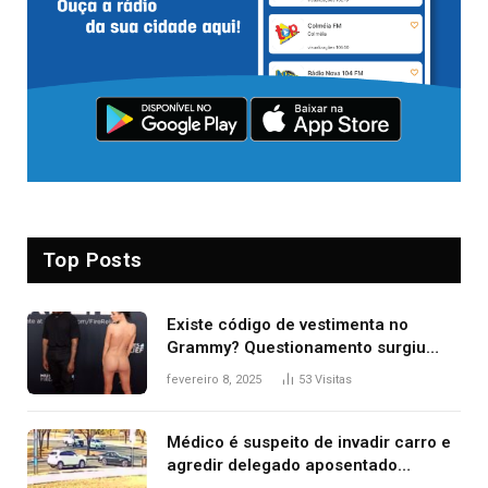
Top Posts
Existe código de vestimenta no
Grammy? Questionamento surgiu
após Bianca Censori, mulher de
fevereiro 8, 2025
53
Visitas
Kanye West, aparecer nua na
premiação
Médico é suspeito de invadir carro e
agredir delegado aposentado