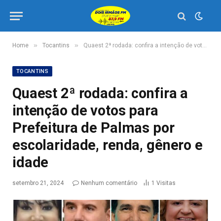
»
»
Home
Tocantins
Quaest 2ª rodada: confira a intenção de votos para Prefeitura de Palmas por escolaridade, renda, gênero e idade
TOCANTINS
Quaest 2ª rodada: confira a
intenção de votos para
Prefeitura de Palmas por
escolaridade, renda, gênero e
idade
setembro 21, 2024
Nenhum comentário
1
Visitas