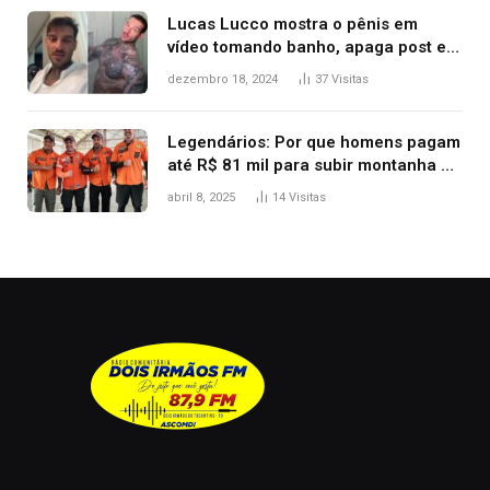
Lucas Lucco mostra o pênis em
vídeo tomando banho, apaga post e
diz ‘foi mal’
dezembro 18, 2024
37
Visitas
Legendários: Por que homens pagam
até R$ 81 mil para subir montanha e
melhorar casamento?
abril 8, 2025
14
Visitas