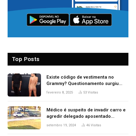
Top Posts
Existe código de vestimenta no
Grammy? Questionamento surgiu
após Bianca Censori, mulher de
fevereiro 8, 2025
53
Visitas
Kanye West, aparecer nua na
premiação
Médico é suspeito de invadir carro e
agredir delegado aposentado
durante confusão no trânsito
setembro 19, 2024
46
Visitas