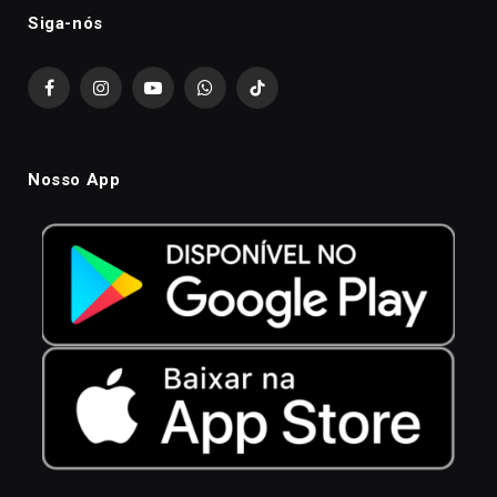
Siga-nós
Facebook
Instagram
YouTube
WhatsApp
TikTok
Nosso App