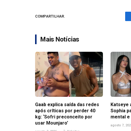
COMPARTILHAR.
Mais Notícias
Gaab explica saída das redes
Katseye 
após críticas por perder 40
Sophia pa
kg: ‘Sofri preconceito por
mental e
usar Mounjaro’
agosto 7, 202