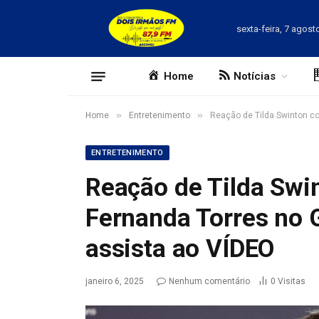
sexta-feira, 7 agost
Home
Notícias
»
»
Home
Entretenimento
Reação de Tilda Swinton com
ENTRETENIMENTO
Reação de Tilda Swin
Fernanda Torres no G
assista ao VÍDEO
janeiro 6, 2025
Nenhum comentário
0
Visitas