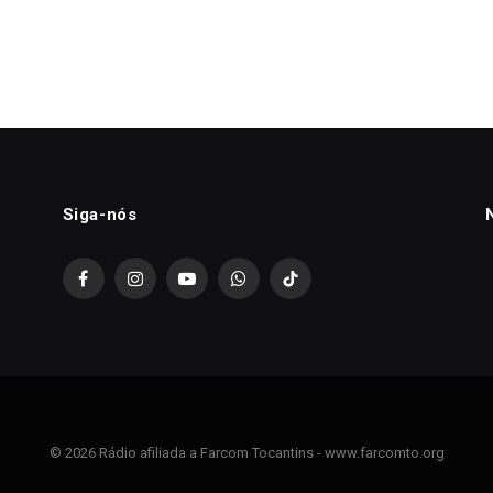
Siga-nós
Facebook
Instagram
YouTube
WhatsApp
TikTok
© 2026 Rádio afiliada a Farcom Tocantins - www.farcomto.org