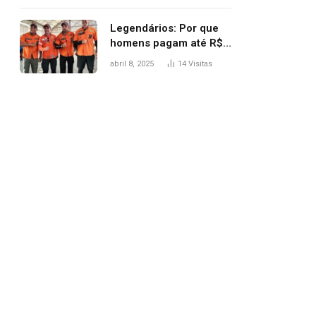
Legendários: Por que
homens pagam até R$
81 mil para subir
abril 8, 2025
14
Visitas
montanha e melhorar
casamento?