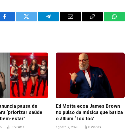
Facebook
Twitter
Telegram
Email
Copy
WhatsA
Link
anuncia pausa de
Ed Motta ecoa James Brown
ra ‘priorizar saúde
no pulso da música que batiza
 bem-estar’
o álbum ‘Toc toc’
6
0
Visitas
agosto 7, 2026
0
Visitas