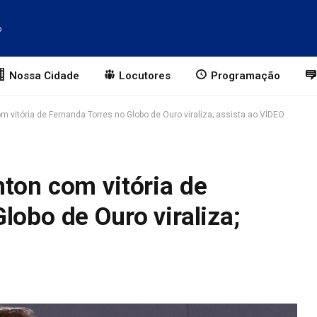
o
Nossa Cidade
Locutores
Programação
 vitória de Fernanda Torres no Globo de Ouro viraliza; assista ao VÍDEO
ton com vitória de
lobo de Ouro viraliza;