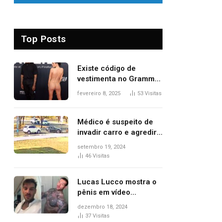
Top Posts
Existe código de
vestimenta no Grammy?
Questionamento surgiu
fevereiro 8, 2025
53
Visitas
após Bianca Censori,
mulher de Kanye West,
aparecer nua na
Médico é suspeito de
premiação
invadir carro e agredir
delegado aposentado
setembro 19, 2024
durante confusão no
46
Visitas
trânsito
Lucas Lucco mostra o
pênis em vídeo
tomando banho, apaga
dezembro 18, 2024
post e diz ‘foi mal’
37
Visitas