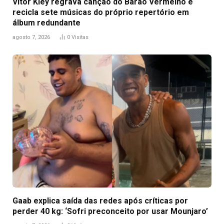
Vitor Kley regrava canção do Barão Vermelho e
recicla sete músicas do próprio repertório em
álbum redundante
agosto 7, 2026
0
Visitas
Gaab explica saída das redes após críticas por
perder 40 kg: ‘Sofri preconceito por usar Mounjaro’