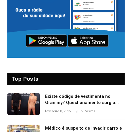
Top Posts
Existe código de vestimenta no
Grammy? Questionamento surgiu
após Bianca Censori, mulher de
fevereiro 8, 2025
53
Visitas
Kanye West, aparecer nua na
premiação
Médico é suspeito de invadir carro e