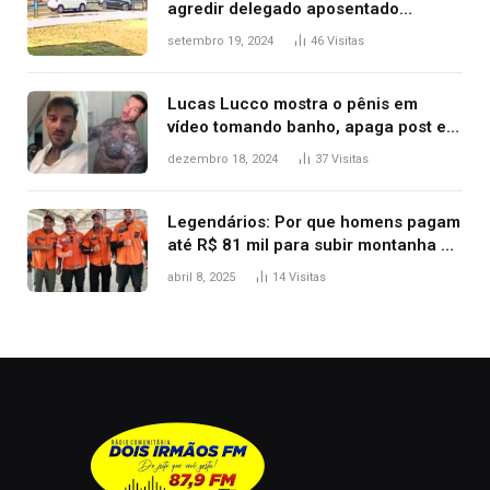
agredir delegado aposentado
durante confusão no trânsito
setembro 19, 2024
46
Visitas
Lucas Lucco mostra o pênis em
vídeo tomando banho, apaga post e
diz ‘foi mal’
dezembro 18, 2024
37
Visitas
Legendários: Por que homens pagam
até R$ 81 mil para subir montanha e
melhorar casamento?
abril 8, 2025
14
Visitas