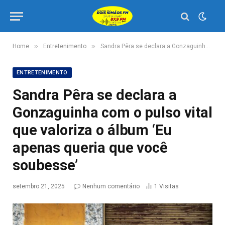
»
»
Home
Entretenimento
Sandra Pêra se declara a Gonzaguinha com o pulso vital que valoriza o álbum ‘Eu apenas queria que você soubesse’
ENTRETENIMENTO
Sandra Pêra se declara a
Gonzaguinha com o pulso vital
que valoriza o álbum ‘Eu
apenas queria que você
soubesse’
setembro 21, 2025
Nenhum comentário
1
Visitas