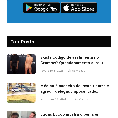
Top Posts
Existe código de vestimenta no
Grammy? Questionamento surgiu
após Bianca Censori, mulher de
fevereiro 8, 2025
53
Visitas
Kanye West, aparecer nua na
premiação
Médico é suspeito de invadir carro e
agredir delegado aposentado
durante confusão no trânsito
setembro 19, 2024
46
Visitas
Lucas Lucco mostra o pênis em