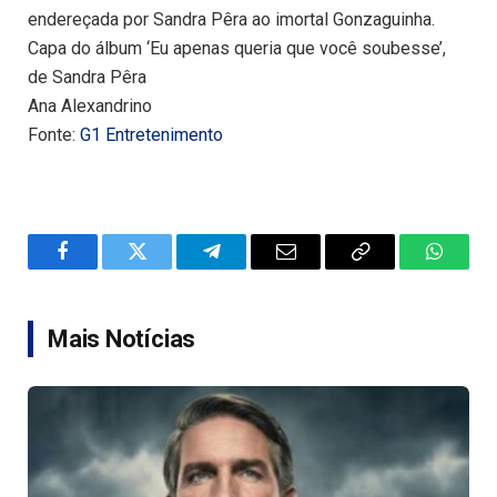
endereçada por Sandra Pêra ao imortal Gonzaguinha.
Capa do álbum ‘Eu apenas queria que você soubesse’,
de Sandra Pêra
Ana Alexandrino
Fonte:
G1 Entretenimento
Facebook
Twitter
Telegram
Email
Copy
WhatsA
Link
Mais Notícias