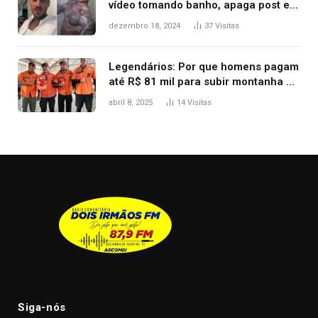
vídeo tomando banho, apaga post e
diz ‘foi mal’
dezembro 18, 2024
37
Visitas
Legendários: Por que homens pagam
até R$ 81 mil para subir montanha e
melhorar casamento?
abril 8, 2025
14
Visitas
Siga-nós