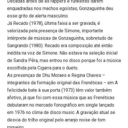
Décadas antes de as rappers e funkeiras darem
enquadradas nos machos egoístas, Gonzaguinha deu
esse grito de alerta masculino.
Já Recado (1978), última faixa a ser gravada, é
valorizada pela presença de Simone, importante
intérprete de músicas de Gonzaguinha, sobretudo de
Sangrando (1980). Recado era composição até então
inédita na voz de Simone. Não estava na seleção inicial
de Sandra Pêra, mas entrou no disco porque foi a música
escolhida pela Cigarra para o dueto.
As presenças de Dhu Moraes e Regina Chaves –
integrantes da formação original das Frenéticas – em A
felicidade bate à sua porta (1973) têm valor também
afetivo, já que foi com essa música que as Frenéticas
debutaram no mercado fonográfico em single lançado
em 1976 no clima de disco music. A gravação atual se
desvia do trilho original pelo arranjo noise de tom
roqueiro.