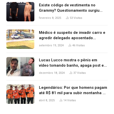
Existe código de vestimenta no
Grammy? Questionamento surgiu
após Bianca Censori, mulher de
fevereiro 8, 2025
53
Visitas
Kanye West, aparecer nua na
premiação
Médico é suspeito de invadir carro e
agredir delegado aposentado
durante confusão no trânsito
setembro 19, 2024
46
Visitas
Lucas Lucco mostra o pênis em
vídeo tomando banho, apaga post e
diz ‘foi mal’
dezembro 18, 2024
37
Visitas
Legendários: Por que homens pagam
até R$ 81 mil para subir montanha e
melhorar casamento?
abril 8, 2025
14
Visitas