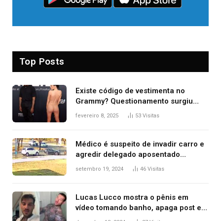
Top Posts
Existe código de vestimenta no
Grammy? Questionamento surgiu
após Bianca Censori, mulher de
fevereiro 8, 2025
53
Visitas
Kanye West, aparecer nua na
premiação
Médico é suspeito de invadir carro e
agredir delegado aposentado
durante confusão no trânsito
setembro 19, 2024
46
Visitas
Lucas Lucco mostra o pênis em
vídeo tomando banho, apaga post e
diz ‘foi mal’