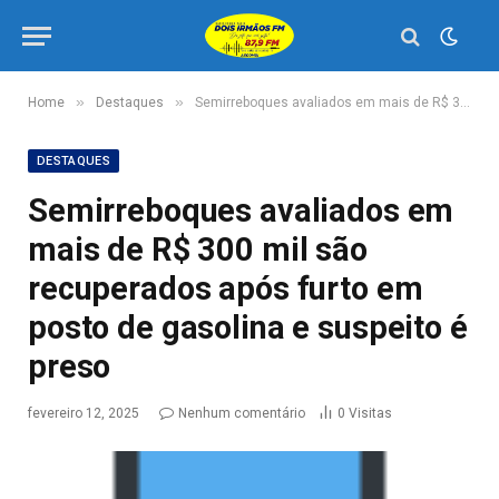
»
»
Home
Destaques
Semirreboques avaliados em mais de R$ 300 mil são recuperados após furto em posto de gasolina e suspeito é preso
DESTAQUES
Semirreboques avaliados em
mais de R$ 300 mil são
recuperados após furto em
posto de gasolina e suspeito é
preso
fevereiro 12, 2025
Nenhum comentário
0
Visitas