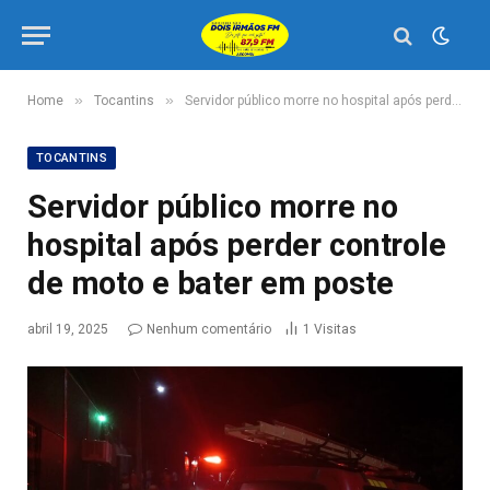
»
»
Home
Tocantins
Servidor público morre no hospital após perder controle de moto e bater em poste
TOCANTINS
Servidor público morre no
hospital após perder controle
de moto e bater em poste
abril 19, 2025
Nenhum comentário
1
Visitas