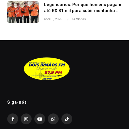
Legendários: Por que homens pagam
até R$ 81 mil para subir montanha e
melhorar casamento?
abril 8, 2025
14
Visitas
Siga-nós
Facebook
Instagram
YouTube
WhatsApp
TikTok