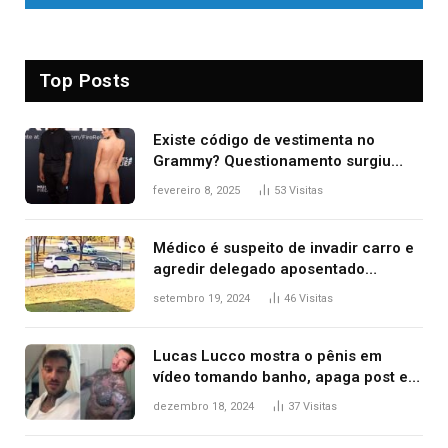
Top Posts
Existe código de vestimenta no
Grammy? Questionamento surgiu
após Bianca Censori, mulher de
fevereiro 8, 2025
53
Visitas
Kanye West, aparecer nua na
premiação
Médico é suspeito de invadir carro e
agredir delegado aposentado
durante confusão no trânsito
setembro 19, 2024
46
Visitas
Lucas Lucco mostra o pênis em
vídeo tomando banho, apaga post e
diz ‘foi mal’
dezembro 18, 2024
37
Visitas