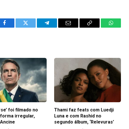
Facebook
Twitter
Telegram
Email
Copy
WhatsA
Link
se’ foi filmado no
Thami faz feats com Luedji
 forma irregular,
Luna e com Rashid no
Ancine
segundo álbum, ‘Relevuras’