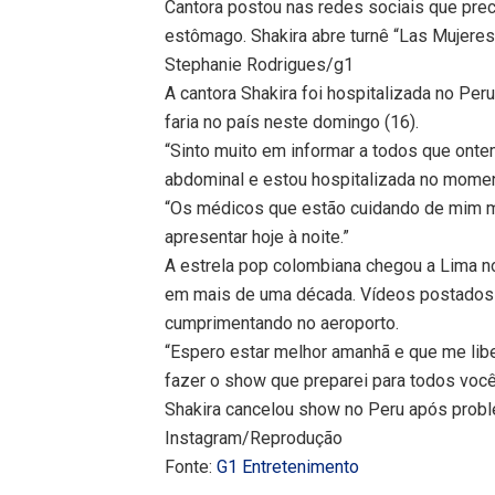
Cantora postou nas redes sociais que prec
estômago. Shakira abre turnê “Las Mujeres
Stephanie Rodrigues/g1
A cantora Shakira foi hospitalizada no P
faria no país neste domingo (16).
“Sinto muito em informar a todos que onte
abdominal e estou hospitalizada no moment
“Os médicos que estão cuidando de mim m
apresentar hoje à noite.”
A estrela pop colombiana chegou a Lima no
em mais de uma década. Vídeos postados 
cumprimentando no aeroporto.
“Espero estar melhor amanhã e que me libe
fazer o show que preparei para todos voc
Shakira cancelou show no Peru após prob
Instagram/Reprodução
Fonte:
G1 Entretenimento