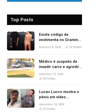
Top Posts
Existe código de
vestimenta no Grammy?
Questionamento surgiu
fevereiro 8, 2025
53
Visitas
após Bianca Censori,
mulher de Kanye West,
aparecer nua na
Médico é suspeito de
premiação
invadir carro e agredir
delegado aposentado
setembro 19, 2024
durante confusão no
46
Visitas
trânsito
Lucas Lucco mostra o
pênis em vídeo
tomando banho, apaga
dezembro 18, 2024
post e diz ‘foi mal’
37
Visitas