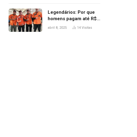
Legendários: Por que
homens pagam até R$
81 mil para subir
abril 8, 2025
14
Visitas
montanha e melhorar
casamento?