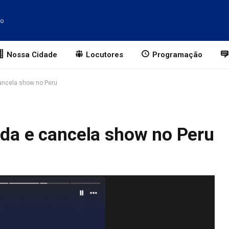
to
Nossa Cidade
Locutores
Programação
cancela show no Peru
ada e cancela show no Peru