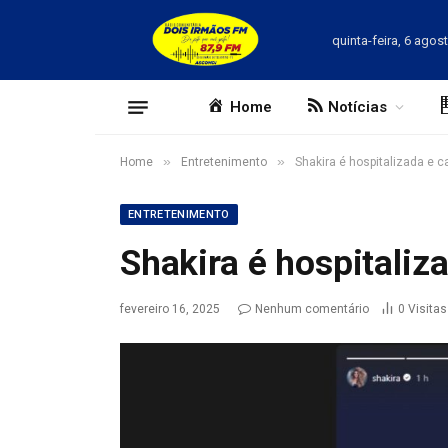
quinta-feira, 6 agos
Home
Notícias
»
»
Home
Entretenimento
Shakira é hospitalizada e 
ENTRETENIMENTO
Shakira é hospitaliz
fevereiro 16, 2025
Nenhum comentário
0
Visitas