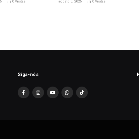
6
0
Visitas
agosto 5, 2026
0
Visitas
Siga-nós
Facebook
Instagram
YouTube
WhatsApp
TikTok