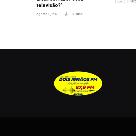
agosto 5, 202
televisão?’
agosto 6, 2026
0
Visitas