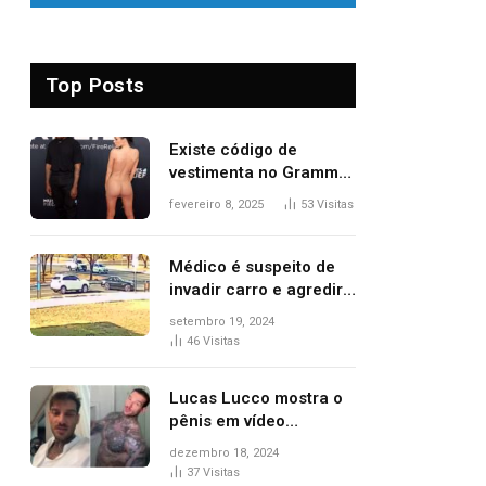
Top Posts
Existe código de
vestimenta no Grammy?
Questionamento surgiu
fevereiro 8, 2025
53
Visitas
após Bianca Censori,
mulher de Kanye West,
aparecer nua na
Médico é suspeito de
premiação
invadir carro e agredir
delegado aposentado
setembro 19, 2024
durante confusão no
46
Visitas
trânsito
Lucas Lucco mostra o
pênis em vídeo
tomando banho, apaga
dezembro 18, 2024
post e diz ‘foi mal’
37
Visitas