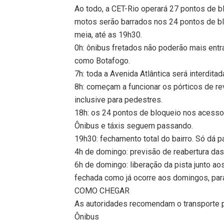
Ao todo, a CET-Rio operará 27 pontos de bl
motos serão barrados nos 24 pontos de bl
meia, até as 19h30.
0h: ônibus fretados não poderão mais ent
como Botafogo.
7h: toda a Avenida Atlântica será interditad
8h: começam a funcionar os pórticos de r
inclusive para pedestres.
18h: os 24 pontos de bloqueio nos acess
Ônibus e táxis seguem passando.
19h30: fechamento total do bairro. Só dá pa
4h de domingo: previsão de reabertura das r
6h de domingo: liberação da pista junto aos
fechada como já ocorre aos domingos, para
COMO CHEGAR
As autoridades recomendam o transporte p
Ônibus