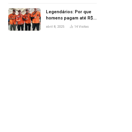
Legendários: Por que
homens pagam até R$
81 mil para subir
abril 8, 2025
14
Visitas
montanha e melhorar
casamento?