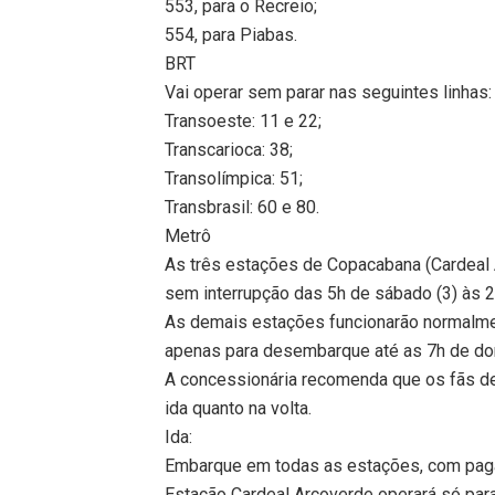
553, para o Recreio;
554, para Piabas.
BRT
Vai operar sem parar nas seguintes linhas:
Transoeste: 11 e 22;
Transcarioca: 38;
Transolímpica: 51;
Transbrasil: 60 e 80.
Metrô
As três estações de Copacabana (Cardeal 
sem interrupção das 5h de sábado (3) às 2
As demais estações funcionarão normalment
apenas para desembarque até as 7h de do
A concessionária recomenda que os fãs de
ida quanto na volta.
Ida:
Embarque em todas as estações, com pagam
Estação Cardeal Arcoverde operará só pa