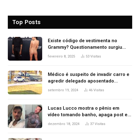
Top Posts
Existe código de vestimenta no
Grammy? Questionamento surgiu
após Bianca Censori, mulher de
fevereiro 8, 2025
53
Visitas
Kanye West, aparecer nua na
premiação
Médico é suspeito de invadir carro e
agredir delegado aposentado
durante confusão no trânsito
setembro 19, 2024
46
Visitas
Lucas Lucco mostra o pênis em
vídeo tomando banho, apaga post e
diz ‘foi mal’
dezembro 18, 2024
37
Visitas