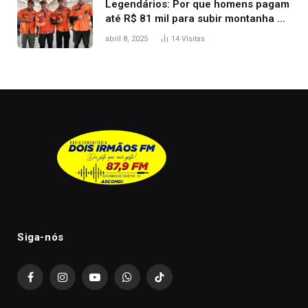
Legendários: Por que homens pagam
até R$ 81 mil para subir montanha e
melhorar casamento?
abril 8, 2025
14
Visitas
Siga-nós
Facebook
Instagram
YouTube
WhatsApp
TikTok