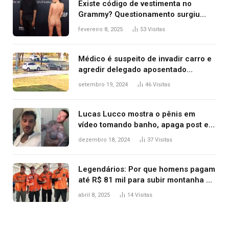
Existe código de vestimenta no
Grammy? Questionamento surgiu
após Bianca Censori, mulher de
fevereiro 8, 2025
53
Visitas
Kanye West, aparecer nua na
premiação
Médico é suspeito de invadir carro e
agredir delegado aposentado
durante confusão no trânsito
setembro 19, 2024
46
Visitas
Lucas Lucco mostra o pênis em
vídeo tomando banho, apaga post e
diz ‘foi mal’
dezembro 18, 2024
37
Visitas
Legendários: Por que homens pagam
até R$ 81 mil para subir montanha e
melhorar casamento?
abril 8, 2025
14
Visitas