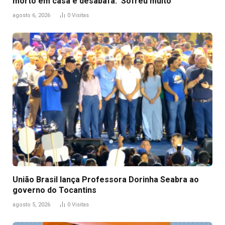
morto em casa e desabafa: ‘Sofreu muito’
agosto 6, 2026
0
Visitas
União Brasil lança Professora Dorinha Seabra ao
governo do Tocantins
agosto 5, 2026
0
Visitas